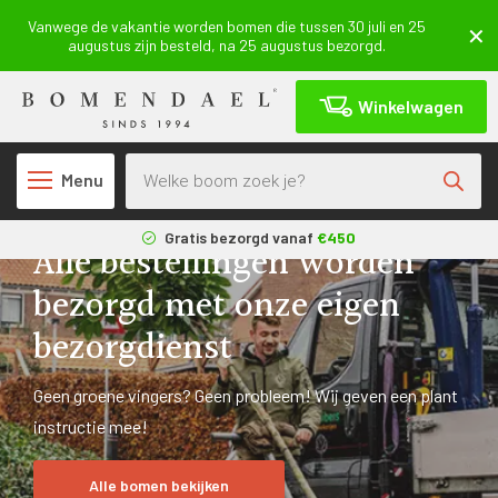
Vanwege de vakantie worden bomen die tussen 30 juli en 25
augustus zijn besteld, na 25 augustus bezorgd.
Winkelwagen
Producten zoeken
Menu
Gratis bezorgd vanaf
€450
Alle bestellingen worden
3 maanden
aangroeigarantie*
bezorgd met onze eigen
Geleverd uit eigen
kwekerij
bezorgdienst
Geen groene vingers? Geen probleem! Wij geven een plant
instructie mee!
Alle bomen bekijken