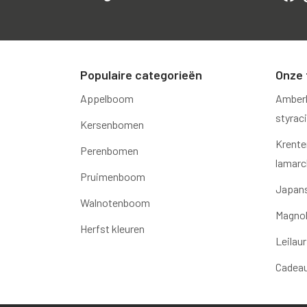
Populaire categorieën
Onze 
Appelboom
Amber
styraci
Kersenbomen
Krente
Perenbomen
lamarck
Pruimenboom
Japans
Walnotenboom
Magnol
Herfst kleuren
Leilaur
Cadea