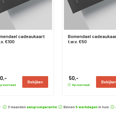
mendael cadeaukaart
Bomendael cadeaukaa
.v. €100
t.w.v. €50
0,-
50,-
Bekijken
Bekijke
p voorraad
Op voorraad
3 maanden
aangroeigarantie
Binnen
5 werkdagen
in huis