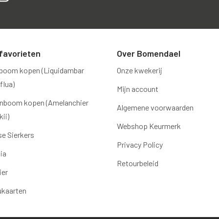
favorieten
Over Bomendael
boom kopen (Liquidambar
Onze kwekerij
flua)
Mijn account
nboom kopen (Amelanchier
Algemene voorwaarden
ii)
Webshop Keurmerk
e Sierkers
Privacy Policy
ia
Retourbeleid
ier
ukaarten