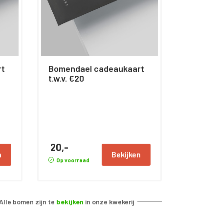
rt
Bomendael cadeaukaart
t.w.v. €20
20,-
n
Bekijken
Op voorraad
Alle bomen zijn te
bekijken
in onze kwekerij