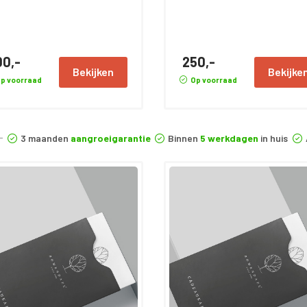
00,-
250,-
Bekijken
Bekijke
p voorraad
Op voorraad
3 maanden
aangroeigarantie
Binnen
5 werkdagen
in huis