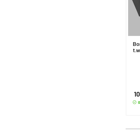
Bo
t.w
10
O