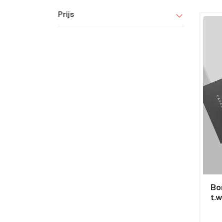
Prijs
Bomend
omarme
sturen
en kla
ervare
Bo
t.w