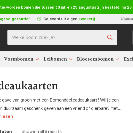
e worden bomen die tussen 30 juli en 25 augustus zijn besteld, na 2
ngroeigarantie*
Geleverd uit eigen
kwekerij
Afspra
Producten zoeken
Vormbomen
Leibomen
Bloesembomen
Exc
deaukaarten
e gave van groen met een Bomendael cadeaukaart! Wil je een
en duurzaam geschenk geven aan een vriend of dierbare? Met
 lezen
adeaukaart geef je hen de mogelijkheid om hun eigen boom of
uit te kiezen uit ons prachtige assortiment. Of het nu voor een
taten
Showing all 6 results
rdag, jubileum, of gewoon om iemand te verrassen is, de