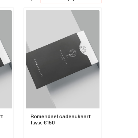
rt
Bomendael cadeaukaart
t.w.v. €150