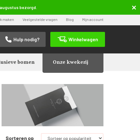
5 augustus bezorgd.
ak maken
Veelgestelde vragen
Blog
Mijn account
Hulp nodig?
Winkelwagen
lusieve bomen
Onze kwekerij
Sorteren op