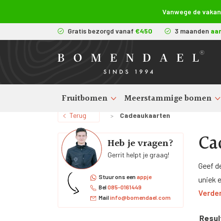
Vanwege de vakanti
Gratis bezorgd vanaf
€450
3 maanden
aa
Fruitbomen
Meerstammige bomen
Terug
Cadeaukaarten
>
Ca
Heb je vragen?
Gerrit helpt je graag!
Geef d
Stuur ons een
appje
uniek 
Bel
085-0161449
Verder
onze c
Mail
info@bomendael.com
struik 
Resul
verjaa