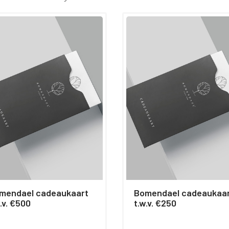
ael cadeaukaart biedt de ontvanger de kans om de natuur te
n en een blijvend verschil te maken. En het beste van alles, we
 de cadeaukaart rechtstreeks naar hun deur, met liefde verpakt
ar om te geven. Laat je geliefden de schoonheid van de natuur
n met een Bomendael cadeaukaart vandaag nog!
mendael cadeaukaart
Bomendael cadeaukaa
.v. €500
t.w.v. €250