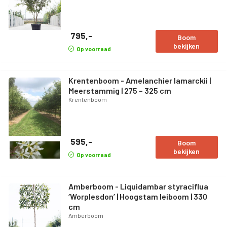
795,-
Boom
bekijken
Op voorraad
Krentenboom - Amelanchier lamarckii |
Meerstammig | 275 – 325 cm
Krentenboom
595,-
Boom
bekijken
Op voorraad
Amberboom - Liquidambar styraciflua
‘Worplesdon’ | Hoogstam leiboom | 330
cm
Amberboom