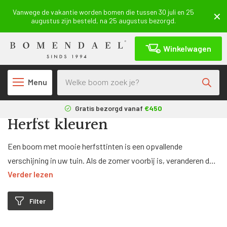
Vanwege de vakantie worden bomen die tussen 30 juli en 25
augustus zijn besteld, na 25 augustus bezorgd.
Winkelwagen
Producten zoeken
Menu
Terug
Gratis bezorgd vanaf
€450
Herfst kleuren
3 maanden
aangroeigarantie*
Geleverd uit eigen
kwekerij
Een boom met mooie herfsttinten is een opvallende
verschijning in uw tuin. Als de zomer voorbij is, veranderen de
Verder lezen
bladeren in prachtige rood, geel of bruine kleuren. Deze bomen
zijn verkrijgbaar in veel verschillende kleuren, soorten en
Filter
maten.