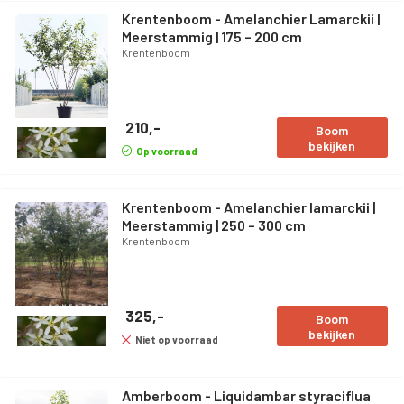
Krentenboom - Amelanchier Lamarckii |
Meerstammig | 175 – 200 cm
Krentenboom
210,-
Boom
bekijken
Op voorraad
Krentenboom - Amelanchier lamarckii |
Meerstammig | 250 – 300 cm
Krentenboom
325,-
Boom
bekijken
Niet op voorraad
Amberboom - Liquidambar styraciflua