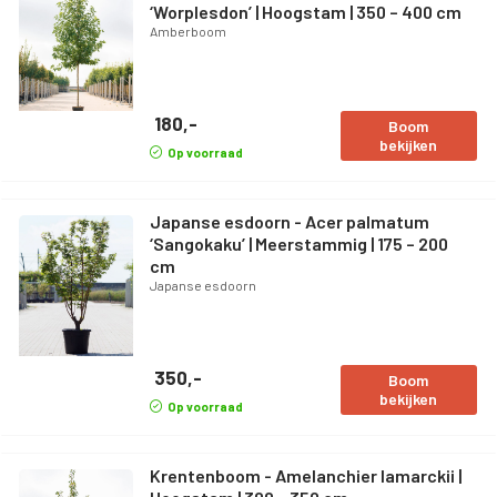
‘Worplesdon’ | Hoogstam | 350 – 400 cm
Amberboom
180,-
Boom
bekijken
Op voorraad
Japanse esdoorn - Acer palmatum
‘Sangokaku’ | Meerstammig | 175 – 200
cm
Japanse esdoorn
350,-
Boom
bekijken
Op voorraad
Krentenboom - Amelanchier lamarckii |