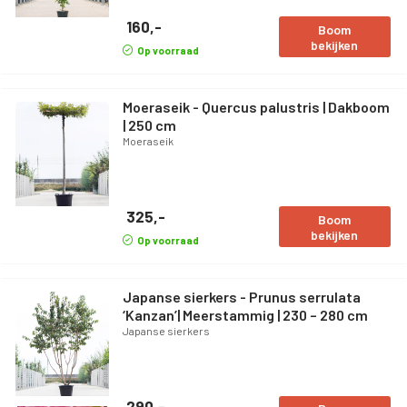
160,-
Boom
bekijken
Op voorraad
Moeraseik - Quercus palustris | Dakboom
| 250 cm
Moeraseik
325,-
Boom
bekijken
Op voorraad
Japanse sierkers - Prunus serrulata
‘Kanzan’| Meerstammig | 230 – 280 cm
Japanse sierkers
290,-