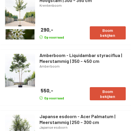
Hoogstam | 300 – 350 cm
Krentenboom
290,-
Boom
bekijken
Op voorraad
Amberboom - Liquidambar styraciflua |
Meerstammig | 350 – 450 cm
Amberboom
550,-
Boom
bekijken
Op voorraad
Japanse esdoorn - Acer Palmatum |
Meerstammig | 250 – 300 cm
Japanse esdoorn