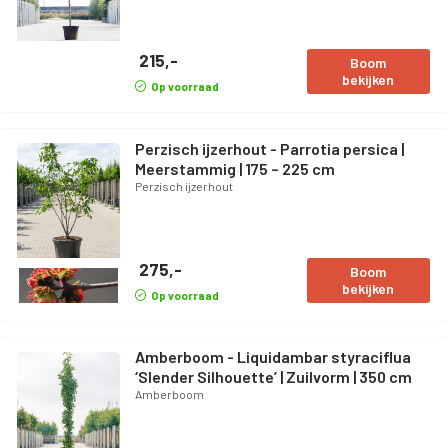
215,-
Boom
bekijken
Op voorraad
Perzisch ijzerhout - Parrotia persica |
Meerstammig | 175 – 225 cm
Perzisch ijzerhout
275,-
Boom
bekijken
Op voorraad
Amberboom - Liquidambar styraciflua
‘Slender Silhouette’ | Zuilvorm | 350 cm
Amberboom