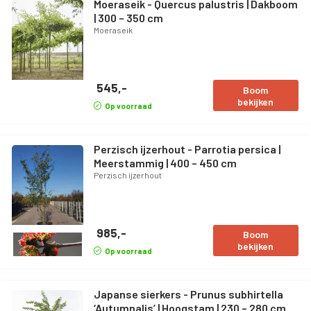
Moeraseik - Quercus palustris | Dakboom
| 300 – 350 cm
Moeraseik
545,-
Boom
bekijken
Op voorraad
Perzisch ijzerhout - Parrotia persica |
Meerstammig | 400 – 450 cm
Perzisch ijzerhout
985,-
Boom
bekijken
Op voorraad
Japanse sierkers - Prunus subhirtella
‘Autumnalis’ | Hoogstam | 230 – 280 cm