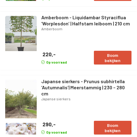
Amberboom - Liquidambar Styraciflua
‘Worplesdon’ | Halfstam leiboom | 210 cm
Amberboom
220,-
Boom
bekijken
Op voorraad
Japanse sierkers - Prunus subhirtella
‘Autumnalis’| Meerstammig | 230 – 280
cm
Japanse sierkers
290,-
Boom
bekijken
Op voorraad