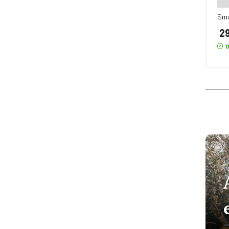
Sm
29
O