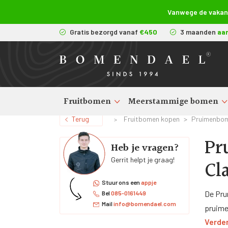
Vanwege de vakanti
Gratis bezorgd vanaf
€450
3 maanden
aa
Fruitbomen
Meerstammige bomen
Terug
Fruitbomen kopen
>
Pruimenbom
>
Pr
Heb je vragen?
Gerrit helpt je graag!
Cl
Stuur ons een
appje
De Pru
Bel
085-0161449
Mail
info@bomendael.com
pruime
Verder
te plan