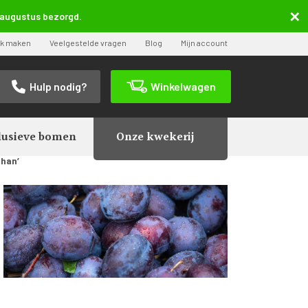
5 augustus bezorgd.
ak maken
Veelgestelde vragen
Blog
Mijn account
Hulp nodig?
Winkelwagen
lusieve bomen
Onze kwekerij
than’