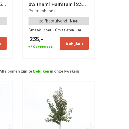
350
d’Althan’ | Halfstam | 230 –
280 cm
Pruimenboom
zelfbestuivend:
Nee
Smaak:
Om te eten:
Zoet
|
Ja
235,-
n
Bekijken
Op voorraad
Alle bomen zijn te
bekijken
in onze kwekerij