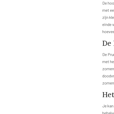
De hoo
met een
zijn k
einde 
hoevee
De 
De Pru
met he
zomerm
doodvr
zomer
Het
Je kan 
behalv