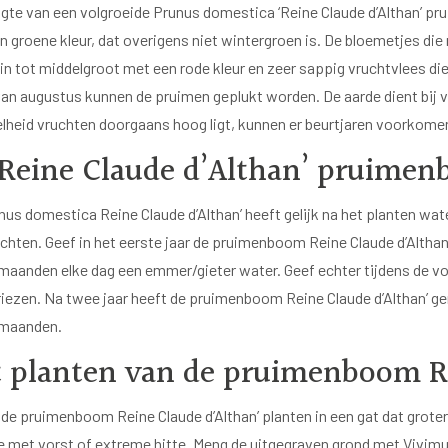
gte van een volgroeide Prunus domestica ‘Reine Claude d’Althan’ prui
 groene kleur, dat overigens niet wintergroen is. De bloemetjes die m
lein tot middelgroot met een rode kleur en zeer sappig vruchtvlees d
van augustus kunnen de pruimen geplukt worden. De aarde dient bij v
lheid vruchten doorgaans hoog ligt, kunnen er beurtjaren voorkome
Reine Claude d’Althan’ pruime
nus domestica Reine Claude d’Althan’ heeft gelijk na het planten wat
chten. Geef in het eerste jaar de pruimenboom Reine Claude d’Althan
aanden elke dag een emmer/gieter water. Geef echter tijdens de vo
iezen. Na twee jaar heeft de pruimenboom Reine Claude d’Althan’ g
maanden.
 planten van de pruimenboom Re
de pruimenboom Reine Claude d’Althan’ planten in een gat dat groter i
e met vorst of extreme hitte. Meng de uitgegraven grond met Vivimu