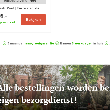
zelfbestuivend:
Nee
aak:
Om te eten:
Zoet
|
Ja
5,-
Bekijken
p voorraad
3 maanden
aangroeigarantie
Binnen
5 werkdagen
in huis
Alle bestellingen worden b
eigen bezorgdienst!