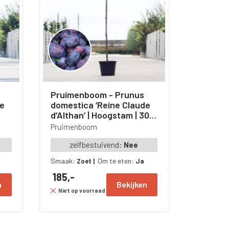
Pruimenboom - Prunus
de
domestica ‘Reine Claude
d’Althan’ | Hoogstam | 300
– 350 cm
Pruimenboom
zelfbestuivend:
Nee
Smaak:
Om te eten:
Zoet
|
Ja
185,-
n
Bekijken
Niet op voorraad