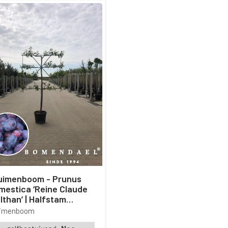
imenboom - Prunus
mestica ‘Reine Claude
lthan’ | Halfstam
iboom | 100 cm
uimenboom