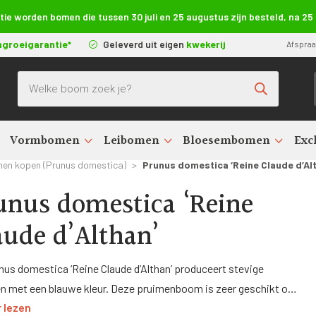
e worden bomen die tussen 30 juli en 25 augustus zijn besteld, na 2
ngroeigarantie*
Geleverd uit eigen
kwekerij
Afspra
Producten zoeken
Vormbomen
Leibomen
Bloesembomen
Exc
en kopen (Prunus domestica)
>
Prunus domestica ‘Reine Claude d’Al
unus domestica ‘Reine
aude d’Althan’
nus domestica ‘Reine Claude d’Althan’ produceert stevige
n met een blauwe kleur. Deze pruimenboom is zeer geschikt om
 lezen
ten in particuliere tuinen. Voor het beste resultaat wordt