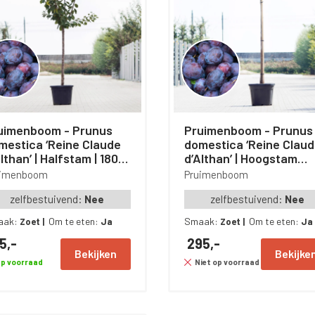
imenboom - Prunus
Pruimenboom - Prunus
mestica ‘Reine Claude
domestica ‘Reine Clau
lthan’ | Halfstam | 180 –
d’Althan’ | Hoogstam
0 cm
leiboom | 180 cm
uimenboom
Pruimenboom
zelfbestuivend:
Nee
zelfbestuivend:
Nee
aak:
Om te eten:
Smaak:
Om te eten:
Zoet
|
Ja
Zoet
|
Ja
5,-
295,-
Bekijken
Bekijke
p voorraad
Niet op voorraad