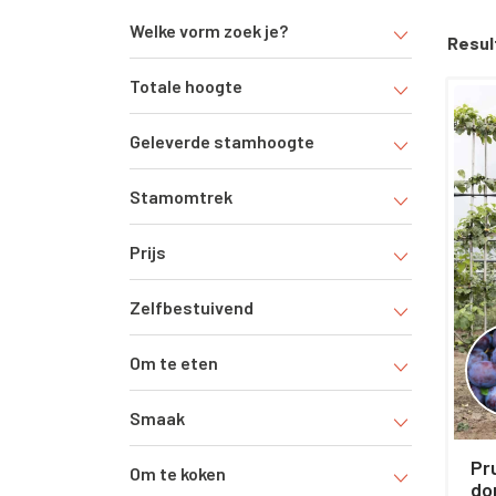
aanbev
Welke vorm zoek je?
Resul
steenv
kalkho
Totale hoogte
de vru
Geleverde stamhoogte
Stamomtrek
Prijs
Zelfbestuivend
Om te eten
Smaak
Pru
Om te koken
do