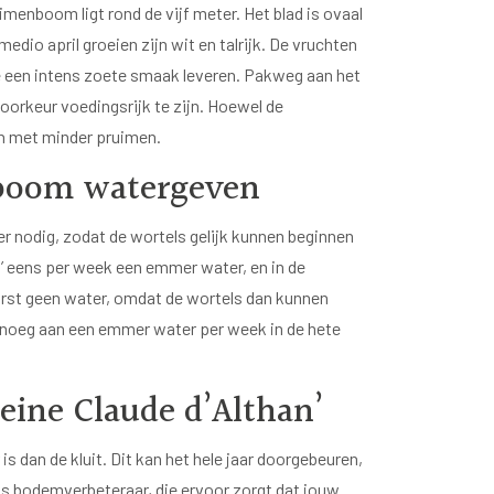
menboom ligt rond de vijf meter. Het blad is ovaal
edio april groeien zijn wit en talrijk. De vruchten
ie een intens zoete smaak leveren. Pakweg aan het
oorkeur voedingsrijk te zijn. Hoewel de
n met minder pruimen.
nboom watergeven
er nodig, zodat de wortels gelijk kunnen beginnen
’ eens per week een emmer water, en in de
rst geen water, omdat de wortels dan kunnen
enoeg aan een emmer water per week in de hete
ine Claude d’Althan’
s dan de kluit. Dit kan het hele jaar doorgebeuren,
s bodemverbeteraar, die ervoor zorgt dat jouw