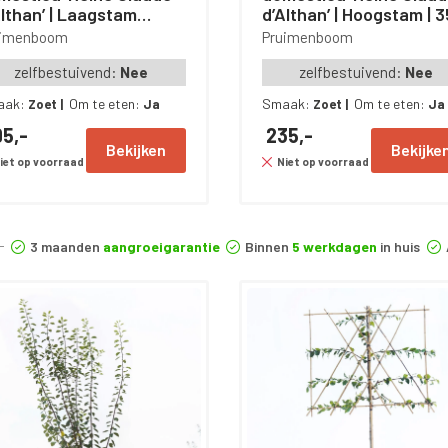
Althan’ | Laagstam
d’Althan’ | Hoogstam | 
iboom | 50 cm
– 400 cm
uimenboom
Pruimenboom
zelfbestuivend:
Nee
zelfbestuivend:
Nee
aak:
Om te eten:
Smaak:
Om te eten:
Zoet
|
Ja
Zoet
|
Ja
5,-
235,-
Bekijken
Bekijke
iet op voorraad
Niet op voorraad
3 maanden
aangroeigarantie
Binnen
5 werkdagen
in huis