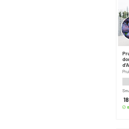
Pru
do
d’A
23
Pr
Sm
18
O