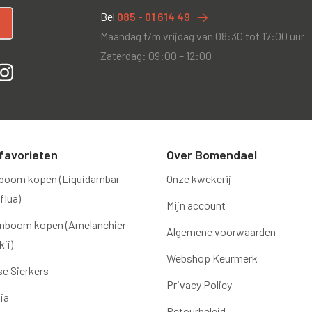
Bel
085 - 01 614 49
Maandag t/m vrijdag van 08:30 tot 17:00 uur
Zaterdag: 09:00 – 12:00
favorieten
Over Bomendael
boom kopen (Liquidambar
Onze kwekerij
flua)
Mijn account
nboom kopen (Amelanchier
Algemene voorwaarden
ii)
Webshop Keurmerk
e Sierkers
Privacy Policy
ia
Retourbeleid