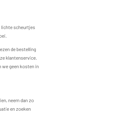
 lichte scheurtjes
oei.
iezen de bestelling
nze klantenservice.
n we geen kosten in
ezien, neem dan zo
tuatie en zoeken