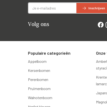
Inschrijven
Volg ons
Populaire categorieën
Onze 
Appelboom
Amber
styraci
Kersenbomen
Krente
Perenbomen
lamarck
Pruimenboom
Japans
Walnotenboom
Magnol
Herfst kleuren