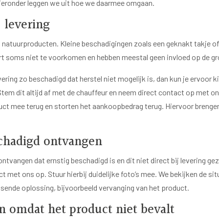
Hieronder leggen we uit hoe we daarmee omgaan.
j levering
 natuurproducten. Kleine beschadigingen zoals een geknakt takje of
ort soms niet te voorkomen en hebben meestal geen invloed op de gr
evering zo beschadigd dat herstel niet mogelijk is, dan kun je ervoor k
Stem dit altijd af met de chauffeur en neem direct contact op met o
ct mee terug en storten het aankoopbedrag terug. Hiervoor brenge
schadigd ontvangen
ntvangen dat ernstig beschadigd is en dit niet direct bij levering g
t met ons op. Stuur hierbij duidelijke foto’s mee. We bekijken de si
sende oplossing, bijvoorbeeld vervanging van het product.
 omdat het product niet bevalt