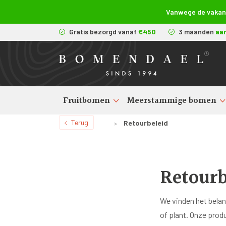
Vanwege de vakanti
Gratis bezorgd vanaf
€450
3 maanden
aa
Fruitbomen
Meerstammige bomen
Terug
Retourbeleid
>
Retourb
We vinden het belang
of plant. Onze pro