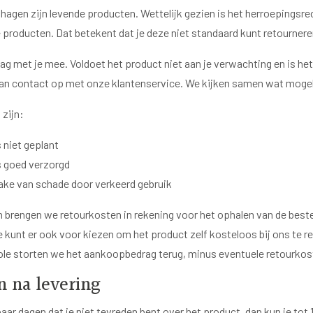
hagen zijn levende producten. Wettelijk gezien is het herroepingsre
producten. Dat betekent dat je deze niet standaard kunt retournere
g met je mee. Voldoet het product niet aan je verwachting en is het
an contact op met onze klantenservice. We kijken samen wat mogeli
 zijn:
 niet geplant
s goed verzorgd
rake van schade door verkeerd gebruik
 brengen we retourkosten in rekening voor het ophalen van de beste
 kunt er ook voor kiezen om het product zelf kosteloos bij ons te r
ole storten we het aankoopbedrag terug, minus eventuele retourkos
n na levering
aar dagen dat je niet tevreden bent over het product, dan kun je tot 