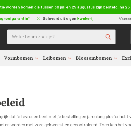
e worden bomen die tussen 30 juli en 25 augustus zijn besteld, na 2
ngroeigarantie*
Geleverd uit eigen
kwekerij
Afspra
Producten zoeken
Vormbomen
Leibomen
Bloesembomen
Exc
eleid
rijk dat je tevreden bent met je bestelling en jarenlang plezier hebt
ducten worden met zorg gekweekt en gecontroleerd. Toch kan het vo