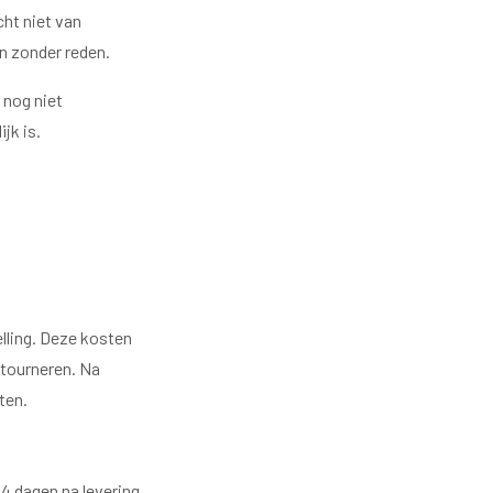
cht niet van
n zonder reden.
 nog niet
jk is.
lling. Deze kosten
etourneren. Na
ten.
14 dagen na levering