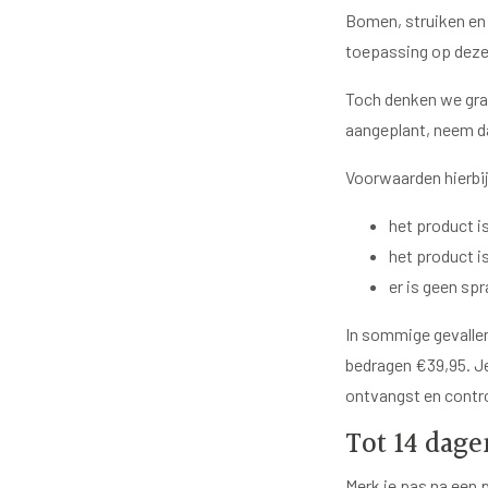
Bomen, struiken en 
toepassing op deze 
Toch denken we graa
aangeplant, neem d
Voorwaarden hierbij
het product is
het product i
er is geen sp
In sommige gevallen
bedragen €39,95. Je
ontvangst en contr
Tot 14 dage
Merk je pas na een p