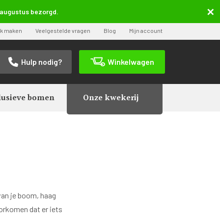
5 augustus bezorgd.
ak maken
Veelgestelde vragen
Blog
Mijn account
Hulp nodig?
Winkelwagen
lusieve bomen
Onze kwekerij
 van je boom, haag
orkomen dat er iets