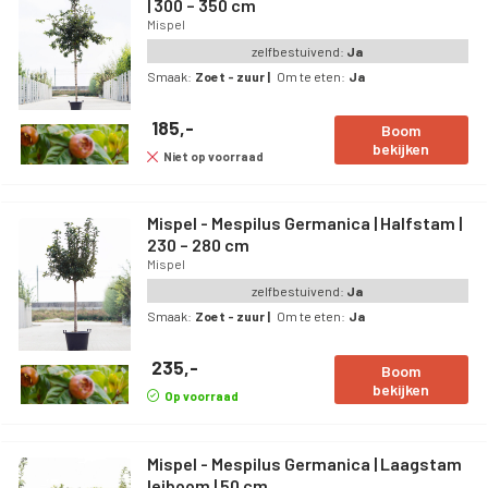
| 300 – 350 cm
Mispel
zelfbestuivend:
Ja
Smaak:
Zoet - zuur
|
Om te eten:
Ja
185,-
Boom
bekijken
Niet op voorraad
Mispel - Mespilus Germanica | Halfstam |
230 – 280 cm
Mispel
zelfbestuivend:
Ja
Smaak:
Zoet - zuur
|
Om te eten:
Ja
235,-
Boom
bekijken
Op voorraad
Mispel - Mespilus Germanica | Laagstam
leiboom | 50 cm