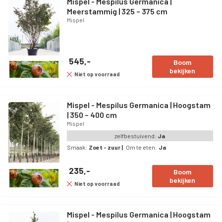
Mispel - Mespilus Germanica |
Meerstammig | 325 – 375 cm
Mispel
545,-
Boom
bekijken
Niet op voorraad
Mispel - Mespilus Germanica | Hoogstam
| 350 – 400 cm
Mispel
zelfbestuivend:
Ja
Smaak:
Zoet - zuur
|
Om te eten:
Ja
235,-
Boom
bekijken
Niet op voorraad
Mispel - Mespilus Germanica | Hoogstam