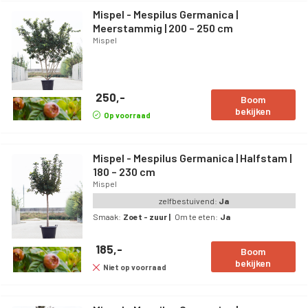
Mispel - Mespilus Germanica |
Meerstammig | 200 – 250 cm
Mispel
250,-
Boom
bekijken
Op voorraad
Mispel - Mespilus Germanica | Halfstam |
180 – 230 cm
Mispel
zelfbestuivend:
Ja
Smaak:
Zoet - zuur
|
Om te eten:
Ja
185,-
Boom
bekijken
Niet op voorraad