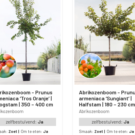
ikozenboom - Prunus
Abrikozenboom - Prunus
meniaca ‘Tros Oranje’ |
armeniaca ‘Sungiant’ |
ogstam | 350 – 400 cm
Halfstam | 180 – 230 cm
rikozenboom
Abrikozenboom
zelfbestuivend:
Ja
zelfbestuivend:
Ja
aak:
Om te eten:
Smaak:
Om te eten:
Zoet
|
Ja
Zoet
|
Ja