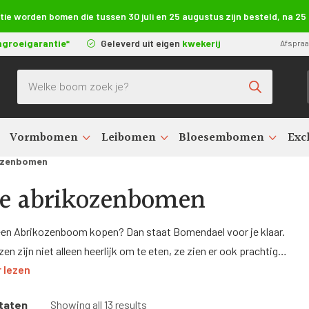
e worden bomen die tussen 30 juli en 25 augustus zijn besteld, na 2
ngroeigarantie*
Geleverd uit eigen
kwekerij
Afspra
Producten zoeken
Vormbomen
Leibomen
Bloesembomen
Exc
kozenbomen
le abrikozenbomen
 een Abrikozenboom kopen? Dan staat Bomendael voor je klaar.
en zijn niet alleen heerlijk om te eten, ze zien er ook prachtig
 lezen
ssen al de groene bladeren van deze boom. Het betreft een
rucht met een geel oranje kleur. De bloesem van de
taten
Showing all 13 results
zenbomen in het voorjaar is met de roze witte bloemen een