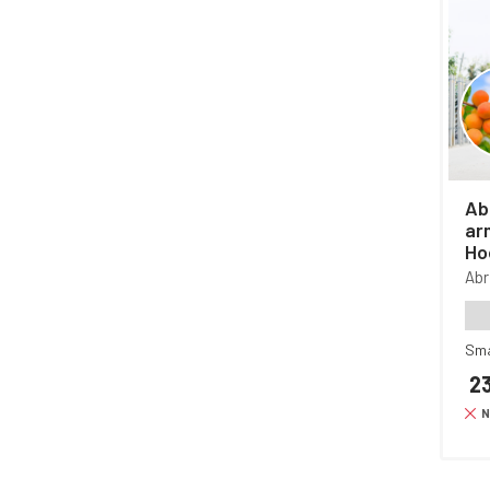
Abr
ar
Ho
Ab
Sm
23
N