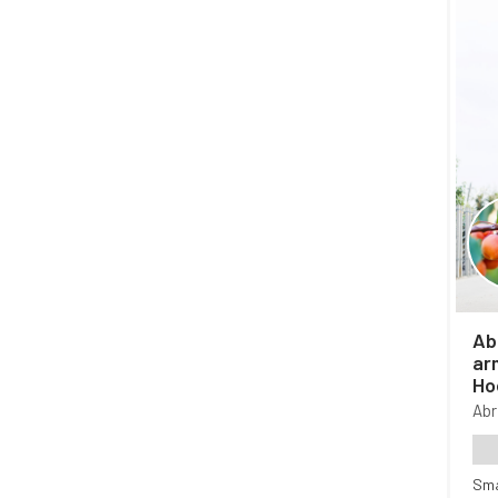
Abr
ar
Ho
Ab
Sm