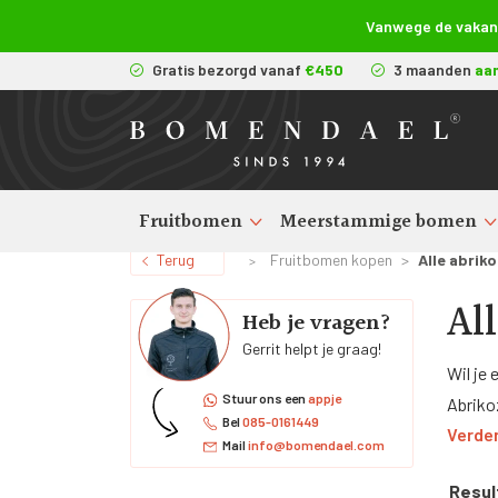
Vanwege de vakanti
Gratis bezorgd vanaf
€450
3 maanden
aa
Fruitbomen
Meerstammige bomen
Terug
Fruitbomen kopen
>
Alle abri
>
Al
Heb je vragen?
Gerrit helpt je graag!
Wil je
Stuur ons een
appje
Abrikoz
Bel
085-0161449
Verder
uit tu
Mail
info@bomendael.com
steenv
Resul
abriko