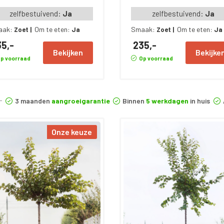
zelfbestuivend:
Ja
zelfbestuivend:
Ja
aak:
Om te eten:
Smaak:
Om te eten:
Zoet
|
Ja
Zoet
|
Ja
5,-
235,-
Bekijken
Bekijke
p voorraad
Op voorraad
3 maanden
aangroeigarantie
Binnen
5 werkdagen
in huis
Onze keuze