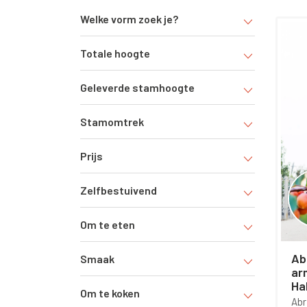
Welke vorm zoek je?
waar s
Totale hoogte
Geleverde stamhoogte
Stamomtrek
Prijs
Zelfbestuivend
Om te eten
Abr
Smaak
ar
Ha
Om te koken
Ab