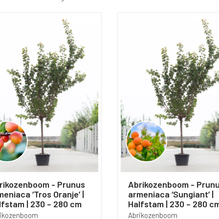
chouwspel om te zien.
ikozenboom - Prunus
Abrikozenboom - Prunus
meniaca ‘Tros Oranje’ |
armeniaca ‘Sungiant’ |
lfstam | 230 – 280 cm
Halfstam | 230 – 280 c
rikozenboom
Abrikozenboom