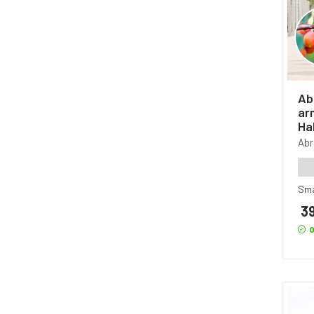
Abr
ar
Ha
Ab
Sm
39
O