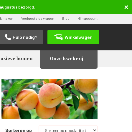
5 augustus bezorgd.
ak maken
Veelgestelde vragen
Blog
Mijn account
Hulp nodig?
Winkelwagen
lusieve bomen
Onze kwekerij
Sorteren op