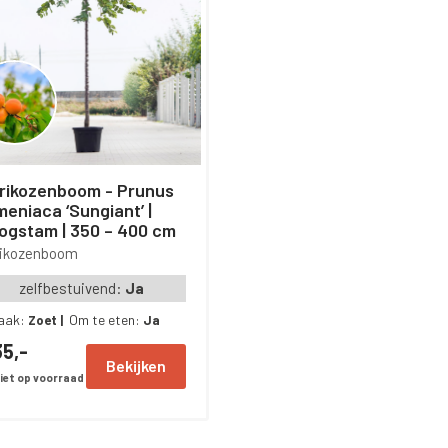
ikozenboom - Prunus
meniaca ‘Sungiant’ |
ogstam | 350 – 400 cm
rikozenboom
zelfbestuivend:
Ja
aak:
Om te eten:
Zoet
|
Ja
5,-
Bekijken
iet op voorraad