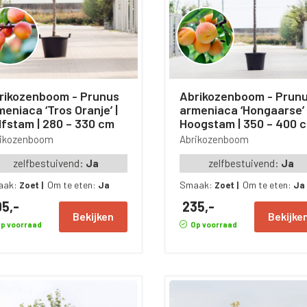
ikozenboom - Prunus
Abrikozenboom - Prunus
meniaca ‘Tros Oranje’ |
armeniaca ‘Hongaarse’ 
lfstam | 280 – 330 cm
Hoogstam | 350 – 400 
rikozenboom
Abrikozenboom
zelfbestuivend:
Ja
zelfbestuivend:
Ja
aak:
Om te eten:
Smaak:
Om te eten:
Zoet
|
Ja
Zoet
|
Ja
5,-
235,-
Bekijken
Bekijke
p voorraad
Op voorraad