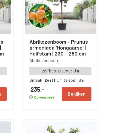
Abrikozenboom - Prunus
|
armeniaca ‘Hongaarse’ |
cm
Halfstam | 230 – 280 cm
Abrikozenboom
zelfbestuivend:
Ja
Smaak:
Om te eten:
Zoet
|
Ja
235,-
n
Bekijken
Op voorraad