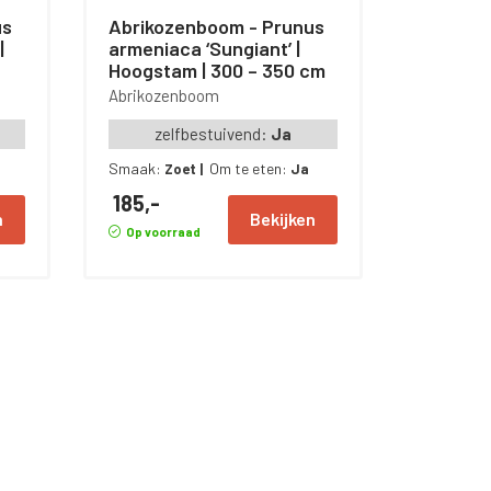
Abrikozenboom - Prunus
|
armeniaca ‘Sungiant’ |
Hoogstam | 300 – 350 cm
Abrikozenboom
zelfbestuivend:
Ja
Smaak:
Om te eten:
Zoet
|
Ja
185,-
n
Bekijken
Op voorraad