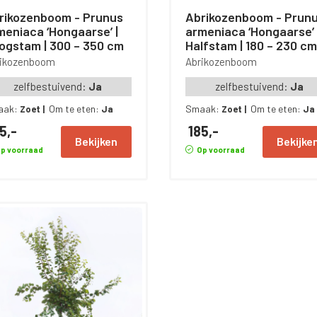
ikozenboom - Prunus
Abrikozenboom - Prunus
meniaca ‘Hongaarse’ |
armeniaca ‘Hongaarse’ 
ogstam | 300 – 350 cm
Halfstam | 180 – 230 cm
rikozenboom
Abrikozenboom
zelfbestuivend:
Ja
zelfbestuivend:
Ja
aak:
Om te eten:
Smaak:
Om te eten:
Zoet
|
Ja
Zoet
|
Ja
5,-
185,-
Bekijken
Bekijke
p voorraad
Op voorraad