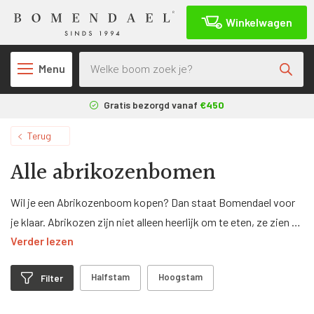
Winkelwagen
Producten zoeken
Menu
Gratis bezorgd vanaf
€450
Terug
Alle abrikozenbomen
Wil je een Abrikozenboom kopen? Dan staat Bomendael voor
je klaar. Abrikozen zijn niet alleen heerlijk om te eten, ze zien er
Verder lezen
ook prachtig uit tussen al de groene bladeren van deze boom.
Het betreft een steenvrucht met een geel oranje kleur. De
Halfstam
Hoogstam
Filter
bloesem van de abrikozenbomen in het voorjaar is met de roze
witte bloemen een waar schouwspel om te zien.