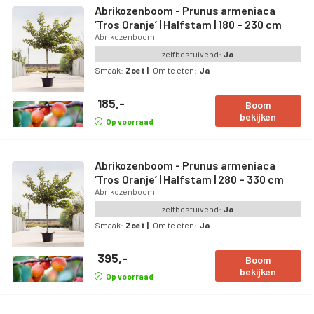
Abrikozenboom - Prunus armeniaca
‘Tros Oranje’ | Halfstam | 180 – 230 cm
Abrikozenboom
zelfbestuivend:
Ja
Smaak:
Zoet
|
Om te eten:
Ja
185,-
Boom
bekijken
Op voorraad
Abrikozenboom - Prunus armeniaca
‘Tros Oranje’ | Halfstam | 280 – 330 cm
Abrikozenboom
zelfbestuivend:
Ja
Smaak:
Zoet
|
Om te eten:
Ja
395,-
Boom
bekijken
Op voorraad