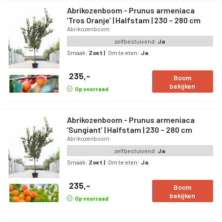
Abrikozenboom - Prunus armeniaca
‘Tros Oranje’ | Halfstam | 230 – 280 cm
Abrikozenboom
zelfbestuivend:
Ja
Smaak:
Zoet
|
Om te eten:
Ja
235,-
Boom
bekijken
Op voorraad
Abrikozenboom - Prunus armeniaca
‘Sungiant’ | Halfstam | 230 – 280 cm
Abrikozenboom
zelfbestuivend:
Ja
Smaak:
Zoet
|
Om te eten:
Ja
235,-
Boom
bekijken
Op voorraad