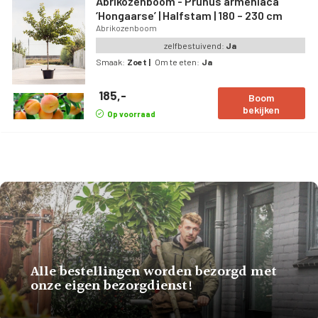
Abrikozenboom - Prunus armeniaca
‘Hongaarse’ | Halfstam | 180 – 230 cm
Abrikozenboom
zelfbestuivend:
Ja
Smaak:
Zoet
|
Om te eten:
Ja
185,-
Boom
bekijken
Op voorraad
Alle bestellingen worden bezorgd met
onze eigen bezorgdienst!