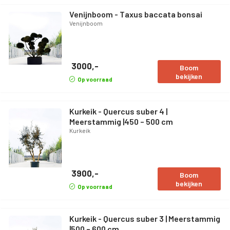
Venijnboom - Taxus baccata bonsai
Venijnboom
3000,-
Boom
bekijken
Op voorraad
Kurkeik - Quercus suber 4 |
Meerstammig |450 – 500 cm
Kurkeik
3900,-
Boom
bekijken
Op voorraad
Kurkeik - Quercus suber 3 | Meerstammig
|500 – 600 cm