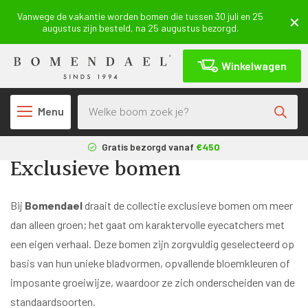
Vanwege de vakantie worden bomen die tussen 30 juli en 25
augustus zijn besteld, na 25 augustus bezorgd.
Winkelwagen
Producten zoeken
Menu
Terug
Gratis bezorgd vanaf
€450
Exclusieve bomen
3 maanden
aangroeigarantie*
Geleverd uit eigen
kwekerij
Bij
Bomendael
draait de collectie exclusieve bomen om meer
dan alleen groen; het gaat om karaktervolle eyecatchers met
een eigen verhaal. Deze bomen zijn zorgvuldig geselecteerd op
basis van hun unieke bladvormen, opvallende bloemkleuren of
imposante groeiwijze, waardoor ze zich onderscheiden van de
standaardsoorten.