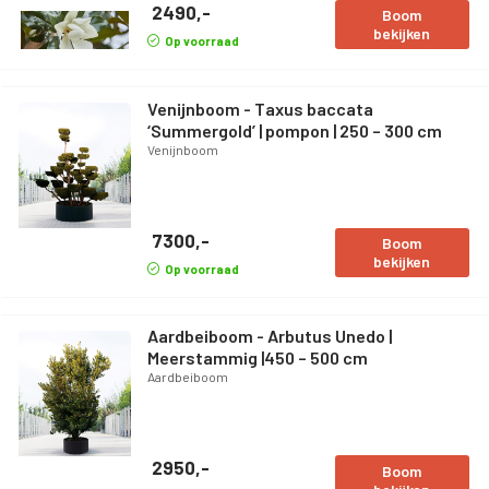
2490,-
Boom
bekijken
Op voorraad
Venijnboom - Taxus baccata
‘Summergold’ | pompon | 250 – 300 cm
Venijnboom
7300,-
Boom
bekijken
Op voorraad
Aardbeiboom - Arbutus Unedo |
Meerstammig |450 – 500 cm
Aardbeiboom
2950,-
Boom