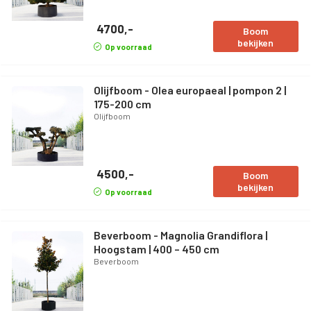
4700,-
Boom
bekijken
Op voorraad
Olijfboom - Olea europaeal | pompon 2 |
175-200 cm
Olijfboom
4500,-
Boom
bekijken
Op voorraad
Beverboom - Magnolia Grandiflora |
Hoogstam | 400 – 450 cm
Beverboom