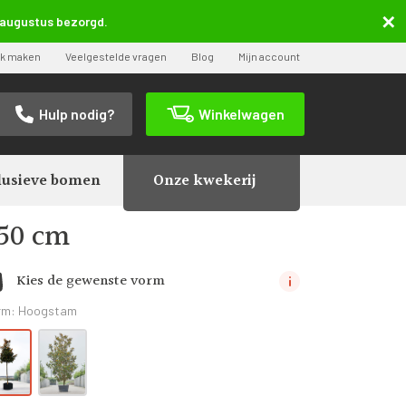
5 augustus bezorgd.
ak maken
Veelgestelde vragen
Blog
Mijn account
Hulp nodig?
Winkelwagen
lusieve bomen
Onze kwekerij
450 cm
Kies de gewenste vorm
rm:
Hoogstam