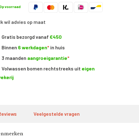
Op voorraad
Ik wil advies op maat
Gratis bezorgd vanaf
€450
Binnen
6 werkdagen
*
in huis
3 maanden
aangroeigarantie
*
Volwassen bomen rechtstreeks uit
eigen
ekerij
Reviews
Veelgestelde vragen
enmerken