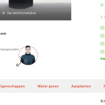
Van dichtbij bekijken
boom
omenspecialist
kw
Eigenschappen
Water geven
Aanplanten
K