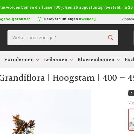
e worden bomen die tussen 30 juli en 25 augustus zijn besteld, na 2
ngroeigarantie*
Geleverd uit eigen
kwekerij
Afspra
Producten zoeken
Vormbomen
Leibomen
Bloesembomen
Exc
 Grandiflora | Hoogstam | 400 – 450 cm
randiflora | Hoogstam | 400 – 
1
Vo