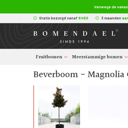
Vanwege de vakanti
Gratis bezorgd vanaf
€450
3 maanden
aa
Fruitbomen
Meerstammige bomen
Terug
Exclusieve bomen
>
Magnolia
>
Beverboom - Magnolia G