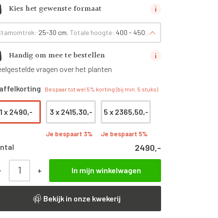
Kies het gewenste formaat
Stamomtrek:
25-30 cm
, Totale hoogte:
400 - 450
cm
Handig om mee te bestellen
eelgestelde vragen over het planten
affelkorting
Bespaar tot wel 5% korting (bij min. 5 stuks)
1 x
2490,-
3 x
2415,30,-
5 x
2365,50,-
Je bespaart 3%
Je bespaart 5%
ntal
2490,-
-
+
In mijn winkelwagen
Magnolia Grandiflora | Hoogstam | 400 - 450 cm aantal
Bekijk in onze kwekerij