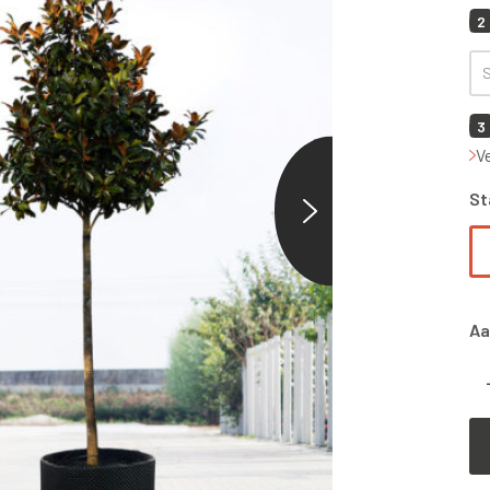
2
3
V
St
Aa