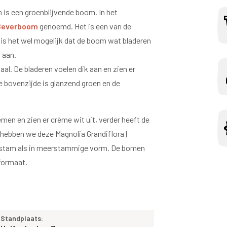
 is een groenblijvende boom. In het
 Beverboom
genoemd. Het is een van de
r is het wel mogelijk dat de boom wat bladeren
l aan.
aal. De bladeren voelen dik aan en zien er
de bovenzijde is glanzend groen en de
men en zien er crème wit uit, verder heeft de
hebben we deze Magnolia Grandiflora |
gstam als in meerstammige vorm. De bomen
 formaat.
Standplaats: