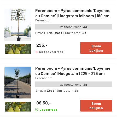
Perenboom - Pyrus communis ‘Doyenne
du Comice’ | Hoogstam leiboom | 180 cm
Perenboom
zelfbestuivend:
Ja
Smaak:
Fris - zoet
|
Om te eten:
Ja
295,-
Boom
bekijken
Niet op voorraad
Perenboom - Pyrus communis ‘Doyenne
du Comice’ | Hoogstam | 225 – 275 cm
Perenboom
zelfbestuivend:
Ja
Smaak:
Zoet
|
Om te eten:
Ja
99.50,-
Boom
bekijken
Op voorraad