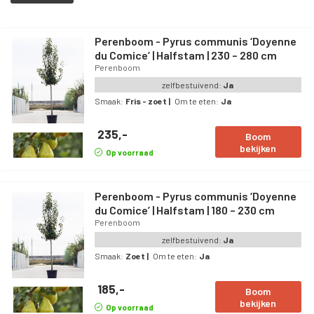
perenbomen
in de buurt te planten, hoewel dit wel tot betere
oogsten zal leiden. De Pyrus communis ‘Doyenne du Comice’ is
Perenboom - Pyrus communis ‘Doyenne
een behoorlijk resistente boom, waarmee de kans op ziekten
du Comice’ | Halfstam | 230 – 280 cm
Perenboom
minimaal is bij goed onderhoud.
zelfbestuivend:
Ja
Smaak:
Fris - zoet
|
Om te eten:
Ja
235,-
Boom
bekijken
Op voorraad
Perenboom - Pyrus communis ‘Doyenne
du Comice’ | Halfstam | 180 – 230 cm
Perenboom
zelfbestuivend:
Ja
Smaak:
Zoet
|
Om te eten:
Ja
185,-
Boom
bekijken
Op voorraad