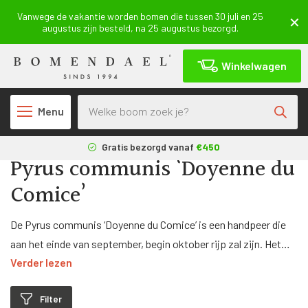
Vanwege de vakantie worden bomen die tussen 30 juli en 25
augustus zijn besteld, na 25 augustus bezorgd.
Winkelwagen
Producten zoeken
Menu
Terug
Gratis bezorgd vanaf
€450
Pyrus communis ‘Doyenne du
3 maanden
aangroeigarantie*
Comice’
Geleverd uit eigen
kwekerij
De Pyrus communis ‘Doyenne du Comice’ is een handpeer die
aan het einde van september, begin oktober rijp zal zijn. Het
Verder lezen
formaat van deze peer is behoorlijk groot. Ook heeft de vrucht
een goede smaak. Omdat de Doyenne du Comice boom een
Filter
zelfbestuivende boom is, is het niet nodig om andere