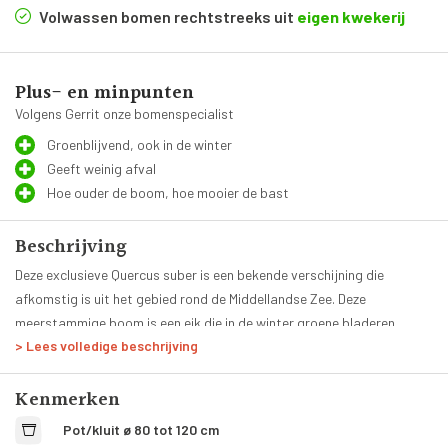
Volwassen bomen rechtstreeks uit
eigen kwekerij
Plus- en minpunten
Volgens Gerrit onze bomenspecialist
Groenblijvend, ook in de winter
Geeft weinig afval
Hoe ouder de boom, hoe mooier de bast
Beschrijving
Deze exclusieve Quercus suber is een bekende verschijning die
afkomstig is uit het gebied rond de Middellandse Zee. Deze
meerstammige boom is een eik die in de winter groene bladeren
> Lees volledige beschrijving
behoudt. Een andere benaming is de ‘kurkeik’ omdat de schors
traditioneel eens per zeven jaar verwijderd wordt voor de productie
Kenmerken
van kurk. Het is een grijsbruine schors die zacht aanvoelt en vanaf
vier jaar groeven zal ontwikkelen. Wanneer de schors is verwijderd zal
Pot/kluit ø 80 tot 120 cm
een roodbruine stam zich vertonen. De bladeren van de Quercus suber