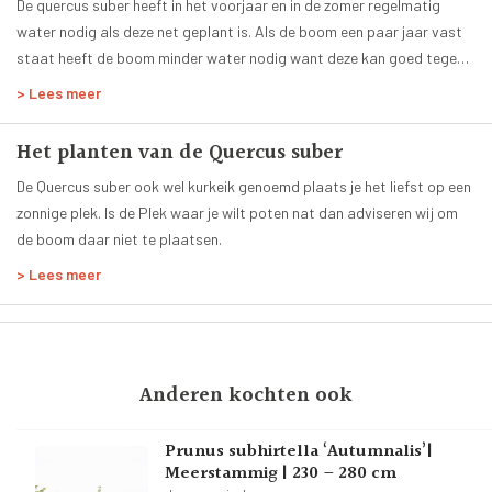
Bloesemkleur:
De quercus suber heeft in het voorjaar en in de zomer regelmatig
Geen
water nodig als deze net geplant is. Als de boom een paar jaar vast
staat heeft de boom minder water nodig want deze kan goed tegen
Breedte op 100 150 cm:
125-150 cm
droogte.
> Lees meer
Hoogte begin takken:
50 - 100 cm
Het planten van de Quercus suber
Totale hoogte:
De Quercus suber ook wel kurkeik genoemd plaats je het liefst op een
500 - 600 cm
zonnige plek. Is de Plek waar je wilt poten nat dan adviseren wij om
Hoogte volgroeide boom:
de boom daar niet te plaatsen.
4 tot 6 meter
> Lees meer
Bladkleur:
Groen
Planttijd:
Het hele jaar
Anderen kochten ook
Groenblijvend:
Ja
Prunus subhirtella ‘Autumnalis’|
Meerstammig | 230 – 280 cm