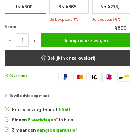
1 x
4500,-
3 x
4365,-
5 x
4275,-
Je bespaart 3%
Je bespaart 5%
Aantal
4500,-
Quercus suber 3 | Meerstammig |500 - 600 cm aantal
-
+
In mijn winkelwagen
Bekijk in onze kwekerij
Op voorraad
Ik wil advies op maat
Gratis bezorgd vanaf
€450
Binnen
6 werkdagen
*
in huis
3 maanden
aangroeigarantie
*