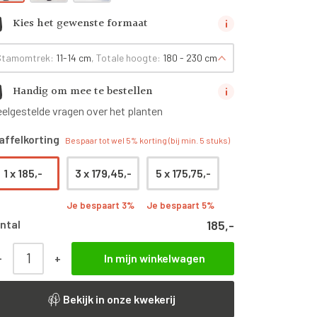
Kies het gewenste formaat
Stamomtrek:
11-14 cm
, Totale hoogte:
180 - 230 cm
Handig om mee te bestellen
eelgestelde vragen over het planten
affelkorting
Bespaar tot wel 5% korting (bij min. 5 stuks)
1 x
185,-
3 x
179,45,-
5 x
175,75,-
Je bespaart 3%
Je bespaart 5%
ntal
185,-
-
+
In mijn winkelwagen
Malus domestica ‘Rode Boskoop’ | Halfstam | 180 - 230 c
Bekijk in onze kwekerij