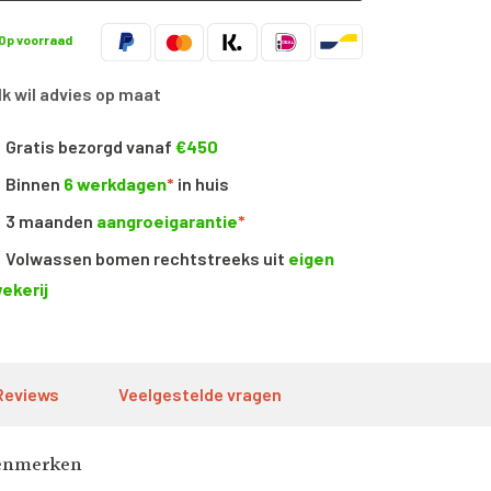
Op voorraad
Ik wil advies op maat
Gratis bezorgd vanaf
€450
Binnen
6 werkdagen
*
in huis
3 maanden
aangroeigarantie
*
Volwassen bomen rechtstreeks uit
eigen
ekerij
Reviews
Veelgestelde vragen
enmerken