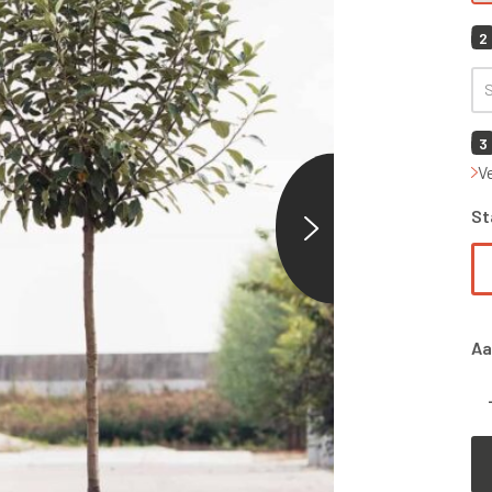
2
3
V
St
Aa