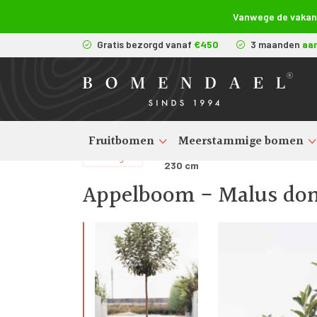
Vanwege de vakanti
Gratis bezorgd vanaf
€450
3 maanden
aa
Fruitbomen
Meerstammige bomen
Fruitbomen kopen
>
Appelbom
>
Terug
230 cm
Appelboom - Malus dome