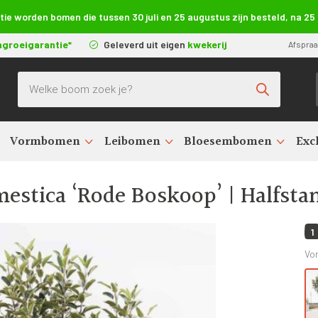
e worden bomen die tussen 30 juli en 25 augustus zijn besteld, na 2
ngroeigarantie*
Geleverd uit eigen
kwekerij
Afspra
Producten zoeken
Vormbomen
Leibomen
Bloesembomen
Exc
en kopen (Malus domestica)
>
Malus domestica ‘Rode Boskoop’
>
Malu
stica ‘Rode Boskoop’ | Halfstam
1
Vo