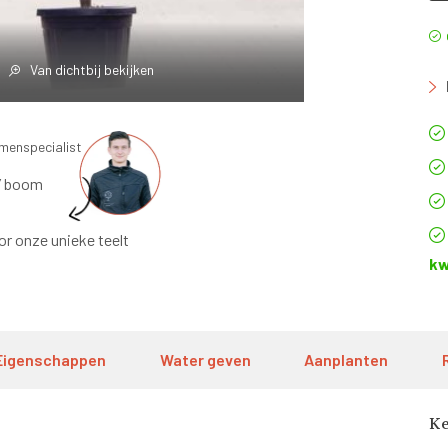
Van dichtbij bekijken
omenspecialist
’ boom
or onze unieke teelt
kw
Eigenschappen
Water geven
Aanplanten
K