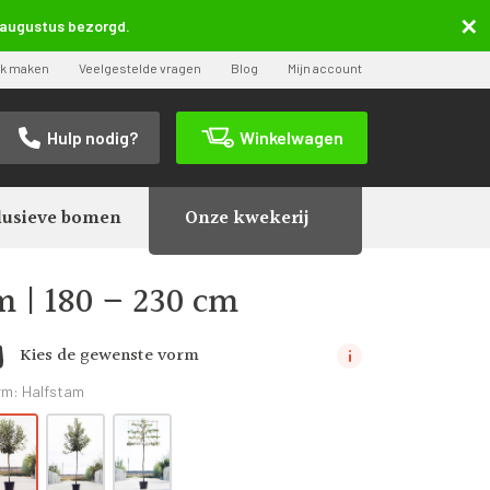
5 augustus bezorgd.
ak maken
Veelgestelde vragen
Blog
Mijn account
Hulp nodig?
Winkelwagen
lusieve bomen
Onze kwekerij
s domestica ‘Rode Boskoop’ | Halfstam | 180 –
 | 180 – 230 cm
Kies de gewenste vorm
rm:
Halfstam