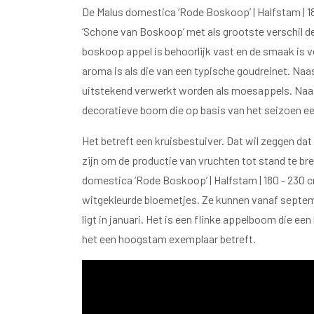
De Malus domestica ‘Rode Boskoop’ | Halfstam | 180
‘Schone van Boskoop’ met als grootste verschil de
boskoop appel is behoorlijk vast en de smaak is v
aroma is als die van een typische goudreinet. Na
uitstekend verwerkt worden als moesappels. Naast
decoratieve boom die op basis van het seizoen ee
Het betreft een kruisbestuiver. Dat wil zeggen da
zijn om de productie van vruchten tot stand te br
domestica ‘Rode Boskoop’ | Halfstam | 180 - 230 cm
witgekleurde bloemetjes. Ze kunnen vanaf septem
ligt in januari. Het is een flinke appelboom die e
het een hoogstam exemplaar betreft.