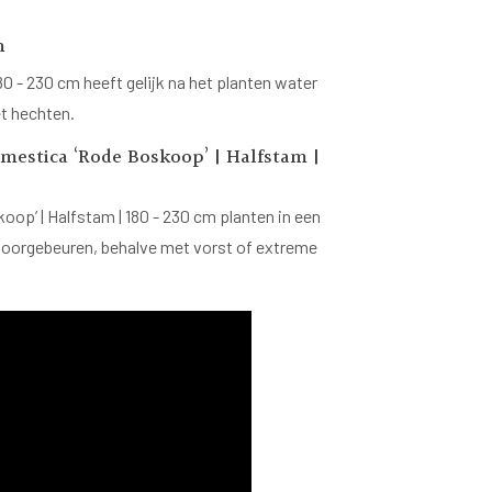
n
0 - 230 cm heeft gelijk na het planten water
et hechten.
estica ‘Rode Boskoop’ | Halfstam |
p’ | Halfstam | 180 - 230 cm planten in een
ar doorgebeuren, behalve met vorst of extreme