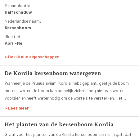
kiezen om ook deze takken te verwijderen. Bemest de Kordia
Standplaats:
kersenboom gelijk na het snoeien.
Halfschaduw
Nederlandse naam:
Kersenboom
Bloeitijd:
April-Mei
Bloesemkleur:
> Bekijk alle eigenschappen
Lichtroze Wit
Bladkleur:
De Kordia kersenboom watergeven
Groen
Groenblijvend:
Wanneer je de Prunus avium 'Kordia' hebt geplant, geef je de boom
Nee
meteen water. De boom kan namelijk zichzelf nog niet van water
voorzien en heeft water nodig om de wortels te versterken. Het
Planttijd:
Het hele jaar
eerste jaar geef je de kersenboom Kordia regelmatig water, vooral in
> Lees meer
de droge zomermaanden. Als het erg warm en droog is in de zomer,
Hoogte volgroeide boom:
dan is ons advies om elke een emmer water over de grond rond de
6 tot 8 meter
Het planten van de kersenboom Kordia
stam van de Kordia kersen boom gieten. Geef echter geen water aan
Leeftijd:
Graaf voor het planten van de Kordia kersenboom een ruim gat, dat
de Prunus avium 'Kordia' wanneer het vriest.
8 jaar