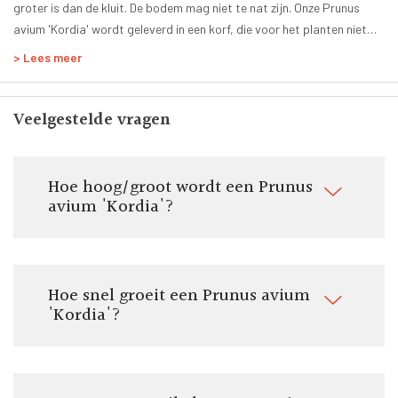
groter is dan de kluit. De bodem mag niet te nat zijn. Onze Prunus
Smaak:
avium 'Kordia' wordt geleverd in een korf, die voor het planten niet
Zoet
verwijderd mag worden. Wanneer je dit wel doet, kan je de wortels
> Lees meer
Zelfbestuivend:
beschadigen. Je kan de uitgegraven grond mengen met Vivimus
Ja
bodemverbeteraar, die jouw kersenboom Kordia van een goede start
Geleverde stamhoogte:
voorziet. Ook kan je jonge kersenbomen het best van boompalen en
Veelgestelde vragen
110 - 130 cm
een boomband voorzien, om te zorgen dat de Prunus avium 'Kordia'
Door ons geleverde potmaat:
rechtop groeit. Je vindt alle benodigdheden in onze webwinkel.
Pot/kluit ø 40 tot 70 cm
Hoe hoog/groot wordt een Prunus
Totale hoogte:
avium 'Kordia'?
230 - 280 cm
Vorm:
Halfstam
Om te eten:
Hoe snel groeit een Prunus avium
Ja
'Kordia'?
Om te koken:
Ja
Stamomtrek:
15-19 cm