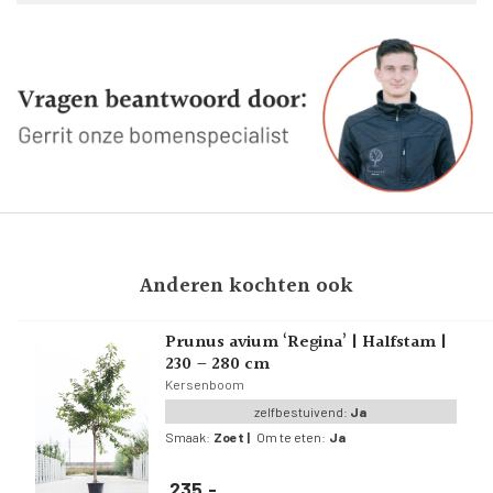
Anderen kochten ook
Prunus avium ‘Regina’ | Halfstam |
230 – 280 cm
Kersenboom
zelfbestuivend:
Ja
Smaak:
Zoet
|
Om te eten:
Ja
235,-