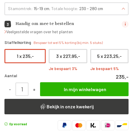
Stamomtrek:
15-19 cm
, Totale hoogte:
230 - 280 cm
Handig om mee te bestellen
3
Veelgestelde vragen over het planten
Staffelkorting
Bespaar tot wel 5% korting (bij min. 5 stuks)
1 x
235,-
3 x
227,95,-
5 x
223,25,-
Je bespaart 3%
Je bespaart 5%
Aantal
235,-
Prunus avium 'Kordia' | Halfstam | 230 - 280 cm aantal
-
+
In mijn winkelwagen
Bekijk in onze kwekerij
Op voorraad