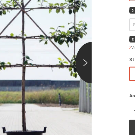
2
3
V
St
Aa