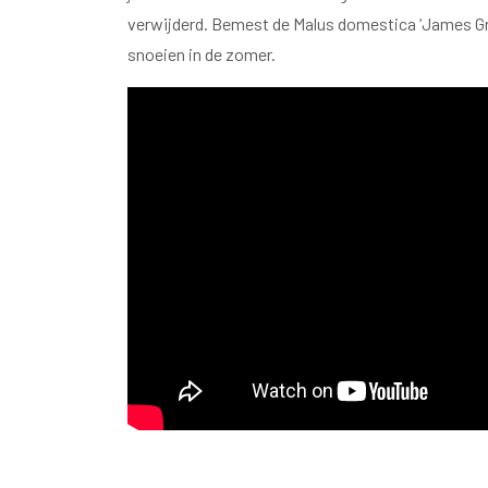
verwijderd. Bemest de Malus domestica ‘James Grie
snoeien in de zomer.