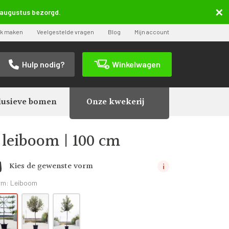
5 augustus bezorgd.
ak maken
Veelgestelde vragen
Blog
Mijn account
Hulp nodig?
Winkelwagen
lusieve bomen
Onze kwekerij
 domestica ‘James Grieve’ | Halfstam leiboom |
 leiboom | 100 cm
Kies de gewenste vorm
rm:
Leiboom