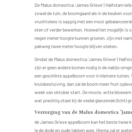
De Malus domestica ‘James Grieve’ | Halfstam leib
zowel de tuin, de boomgaard als in de keuken voor
vruchtvlees is sappig met een mooi gebalanceerde
eten of verder bewerken. Hoewel het mogelijk is 
negen meter hoogte kunnen groeien, zijn met name
pakweg twee meter hoogte blijven steken.
Omdat de Malus domestica ‘James Grieve’ | Halfsta
zijn er geen andere bomen nodig in de nabije omge
een geschikte appelboom voor in kleinere tuinen.
kruisbestuiving, dan zal de boom meer fruit opleve
week van oktober start. De mooie, witte bloesem z
wat prachtig staat bij de veelal glanzende (licht) g
Verzorging van de Malus domestica ‘Jame
de James Grieve appelboom kan het beste twee kee
je de dode en oude takken weg. Hierna zal er water