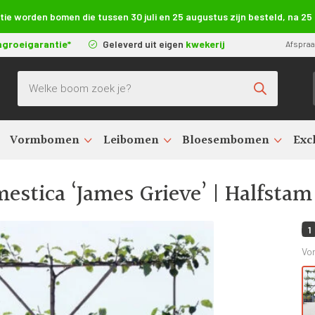
e worden bomen die tussen 30 juli en 25 augustus zijn besteld, na 2
ngroeigarantie*
Geleverd uit eigen
kwekerij
Afspra
Producten zoeken
Vormbomen
Leibomen
Bloesembomen
Exc
en kopen (Malus domestica)
>
Malus domestica ‘James Grieve’
>
Malus
stica ‘James Grieve’ | Halfstam
1
Vo