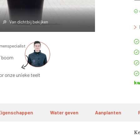
Van dichtbij bekijken
omenspecialist
’ boom
or onze unieke teelt
kw
Eigenschappen
Water geven
Aanplanten
K