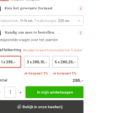
Kies het gewenste formaat
Stamomtrek:
11-14 cm
, Totale hoogte:
220 cm
Handig om mee te bestellen
eelgestelde vragen over het planten
affelkorting
Bespaar tot wel 5% korting (bij min. 5 stuks)
1 x
295,-
3 x
286,15,-
5 x
280,25,-
Je bespaart 3%
Je bespaart 5%
ntal
295,-
-
+
In mijn winkelwagen
Malus domestica ‘James Grieve’ | Halfstam leiboom | 100
Bekijk in onze kwekerij