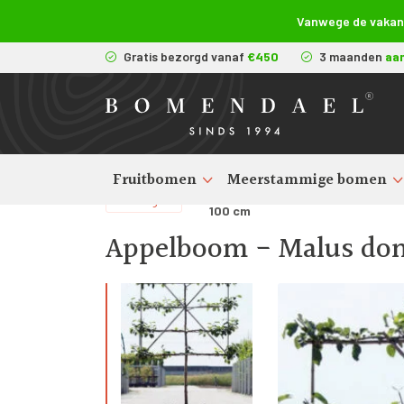
Vanwege de vakanti
Gratis bezorgd vanaf
€450
3 maanden
aa
Fruitbomen
Meerstammige bomen
Fruitbomen kopen
>
Appelbom
>
Terug
100 cm
Appelboom - Malus dome