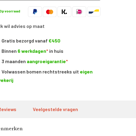
Op voorraad
Ik wil advies op maat
Gratis bezorgd vanaf
€450
Binnen
6 werkdagen
*
in huis
3 maanden
aangroeigarantie
*
Volwassen bomen rechtstreeks uit
eigen
ekerij
Reviews
Veelgestelde vragen
enmerken