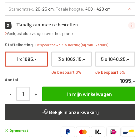
Stamomtrek:
20-25 cm
, Totale hoogte:
400 - 420 cm
Handig om mee te bestellen
3
Veelgestelde vragen over het planten
Staffelkorting
Bespaar tot wel 5% korting (bij min. 5 stuks)
1 x
1095,-
3 x
1062,15,-
5 x
1040,25,-
Je bespaart 3%
Je bespaart 5%
Aantal
1095,-
Quercus ilex | Piramideboom | 400 - 420 cm aantal
-
+
In mijn winkelwagen
Bekijk in onze kwekerij
Op voorraad