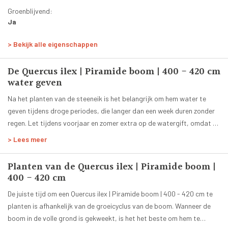
Groenblijvend:
Ja
Vorm:
> Bekijk alle eigenschappen
Piramide
Leeftijd:
De Quercus ilex | Piramide boom | 400 - 420 cm
18 jaar
water geven
Stamomtrek:
20-25 cm
Na het planten van de steeneik is het belangrijk om hem water te
geven tijdens droge periodes, die langer dan een week duren zonder
Breedte vorm:
regen. Let tijdens voorjaar en zomer extra op de watergift, omdat de
90 cm
steeneik vooral in deze tijd van het jaar extra water nodig heeft,
Hoogte begin takken:
> Lees meer
vooral in het eerste jaar na de aanplanting.
200 - 220 cm
Totale hoogte:
Planten van de Quercus ilex | Piramide boom |
400 - 420 cm
400 - 420 cm
Bladkleur:
De juiste tijd om een Quercus ilex | Piramide boom | 400 - 420 cm te
Groen
planten is afhankelijk van de groeicyclus van de boom. Wanneer de
Planttijd:
boom in de volle grond is gekweekt, is het het beste om hem te
Het hele jaar