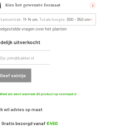
Kies het gewenste formaat
Stamomtrek:
11-14 cm
, Totale hoogte:
300 - 350 cm
eelgestelde vragen over het planten
jdelijk uitverkocht
Geef seintje
Weet als eerst wanneer dit product op voorraad is
Ik wil advies op maat
Gratis bezorgd vanaf
€450