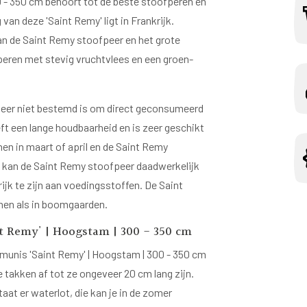
 - 350 cm behoort tot de beste stoofperen en
van deze 'Saint Remy' ligt in Frankrijk.
an de Saint Remy stoofpeer en het grote
 peren met stevig vruchtvlees en een groen-
peer niet bestemd is om direct geconsumeerd
t een lange houdbaarheid en is zeer geschikt
en in maart of april en de Saint Remy
i kan de Saint Remy stoofpeer daadwerkelijk
jk te zijn aan voedingsstoffen. De Saint
inen als in boomgaarden.
t Remy' | Hoogstam | 300 - 350 cm
unis 'Saint Remy' | Hoogstam | 300 - 350 cm
de takken af tot ze ongeveer 20 cm lang zijn.
taat er waterlot, die kan je in de zomer