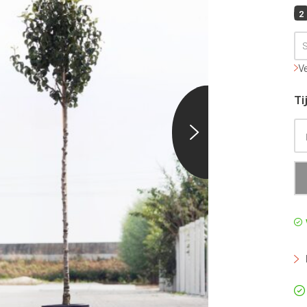
2
V
Ti