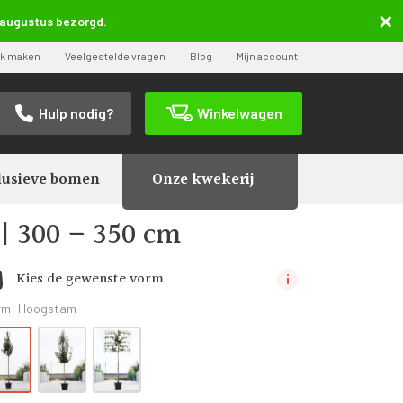
5 augustus bezorgd.
ak maken
Veelgestelde vragen
Blog
Mijn account
Hulp nodig?
Winkelwagen
lusieve bomen
Onze kwekerij
mmunis ‘Saint Remy’ | Hoogstam | 300 – 350 cm
| 300 – 350 cm
Kies de gewenste vorm
rm:
Hoogstam