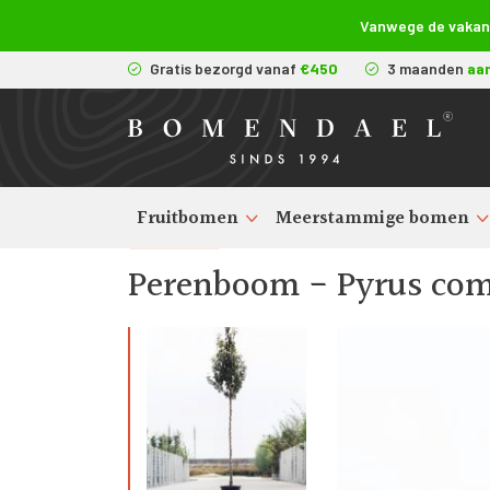
Vanwege de vakanti
Gratis bezorgd vanaf
€450
3 maanden
aa
Fruitbomen
Meerstammige bomen
Terug
Fruitbomen kopen
>
Perenbo
>
Perenboom - Pyrus com