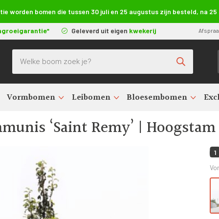
e worden bomen die tussen 30 juli en 25 augustus zijn besteld, na 2
ngroeigarantie*
Geleverd uit eigen
kwekerij
Afspra
Producten zoeken
Vormbomen
Leibomen
Bloesembomen
Exc
men kopen (Pyrus communis)
>
Pyrus communis Saint Remy
>
Pyrus co
munis ‘Saint Remy’ | Hoogstam 
1
Vo