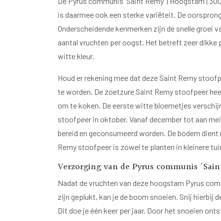
De Pyrus communis 'Saint Remy' | Hoogstam | 300
is daarmee ook een sterke variëteit. De oorsprong 
Onderscheidende kenmerken zijn de snelle groei v
aantal vruchten per oogst. Het betreft zeer dikke
witte kleur.
Houd er rekening mee dat deze Saint Remy stoof
te worden. De zoetzure Saint Remy stoofpeer heef
om te koken. De eerste witte bloemetjes verschijn
stoofpeer in oktober. Vanaf december tot aan me
bereid en geconsumeerd worden. De bodem dient ri
Remy stoofpeer is zowel te planten in kleinere tu
Verzorging van de Pyrus communis 'Sain
Nadat de vruchten van deze hoogstam Pyrus comm
zijn geplukt, kan je de boom snoeien. Snij hierbij 
Dit doe je één keer per jaar. Door het snoeien onts