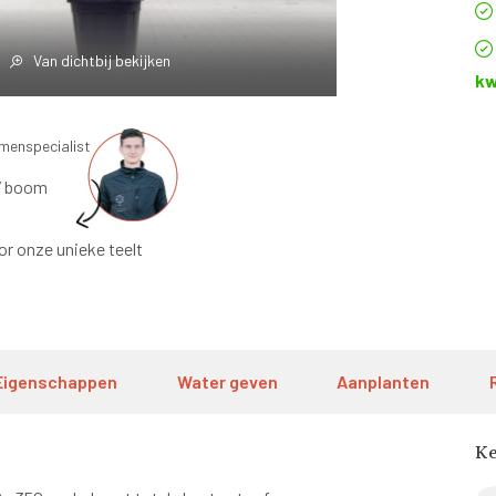
Van dichtbij bekijken
kw
omenspecialist
’ boom
or onze unieke teelt
Eigenschappen
Water geven
Aanplanten
K