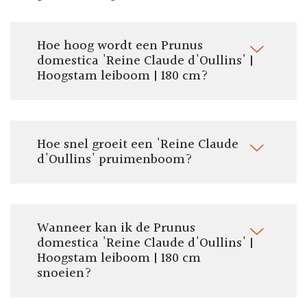
Pot/kluit ø 40 tot 70 cm
grond en zal deze niet scheefwaaien. Stamp na het planten de bodem
Totale hoogte:
goed aan en geeft de pruimenboom Reine Claude d'Oullins gelijk een
330 cm
emmer water.
Hoe hoog wordt een Prunus
Vorm:
domestica 'Reine Claude d'Oullins' |
Hoogstam leifruitboom
Hoogstam leiboom | 180 cm?
Om te eten:
Ja
Om te koken:
Nee
Hoe snel groeit een 'Reine Claude
d'Oullins' pruimenboom?
Stamomtrek:
11-14 cm
Pluktijd:
Augustus
Wanneer kan ik de Prunus
domestica 'Reine Claude d'Oullins' |
Hoogstam leiboom | 180 cm
snoeien?