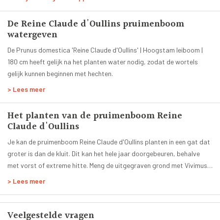
Wit
Bladkleur:
De Reine Claude d'Oullins pruimenboom
Groen
watergeven
Groenblijvend:
Nee
De Prunus domestica 'Reine Claude d'Oullins' | Hoogstam leiboom |
180 cm heeft gelijk na het planten water nodig, zodat de wortels
Planttijd:
gelijk kunnen beginnen met hechten.
Het hele jaar
Hoogte volgroeide boom:
> Lees meer
330 cm
Leeftijd:
Het planten van de pruimenboom Reine
6 jaar
Claude d'Oullins
Smaak:
Je kan de pruimenboom Reine Claude d'Oullins planten in een gat dat
Zoet
groter is dan de kluit. Dit kan het hele jaar doorgebeuren, behalve
Zelfbestuivend:
met vorst of extreme hitte. Meng de uitgegraven grond met Vivimus
Ja
bodemverbeteraar, die ervoor zorgt dat jouw Prunus domestica
> Lees meer
Geleverde stamhoogte:
Reine Claude d'Oullins een goede basis voor een stevige groeit heeft.
180 cm
Daarnaast is het aan te raden om de boom te verstevigen met
Door ons geleverde potmaat:
boompalen en een boomband. Hierdoor staat de boom stevig in de
Veelgestelde vragen