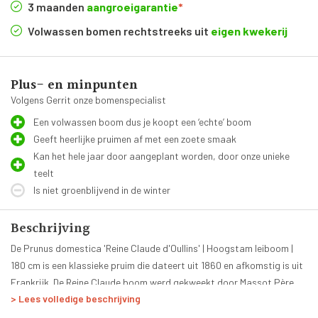
3 maanden
aangroeigarantie
*
Volwassen bomen rechtstreeks uit
eigen kwekerij
Plus- en minpunten
Volgens Gerrit onze bomenspecialist
Een volwassen boom dus je koopt een ‘echte’ boom
Geeft heerlijke pruimen af met een zoete smaak
Kan het hele jaar door aangeplant worden, door onze unieke
teelt
Is niet groenblijvend in de winter
Beschrijving
De Prunus domestica 'Reine Claude d'Oullins' | Hoogstam leiboom |
180 cm is een klassieke pruim die dateert uit 1860 en afkomstig is uit
Frankrijk. De Reine Claude boom werd gekweekt door Massot Père.
> Lees volledige beschrijving
De sterk groeiende Reine Claudes groeien naar boven met veel
Verzorging van de Prunus domestica 'Reine
vertakkingen die breed uitlopen. De bloei start in de eerste twee