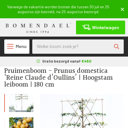
Vanwege de vakantie worden bomen die tussen 30 juli en 25
augustus zijn besteld, na 25 augustus bezorgd.
Winkelwagen
Producten zoeken
Menu
Terug
Gratis bezorgd vanaf
€450
Pruimenboom - Prunus domestica
3 maanden
aangroeigarantie*
‘Reine Claude d’Oullins’ | Hoogstam
Geleverd uit eigen
kwekerij
leiboom | 180 cm