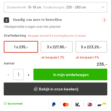
Stamomtrek:
15-19 cm
, Totale hoogte:
230 - 280 cm
Handig om mee te bestellen
3
Veelgestelde vragen over het planten
Staffelkorting
Bespaar tot wel 5% korting (bij min. 5 stuks)
1 x
235,-
3 x
227,95,-
5 x
223,25,-
Je bespaart 3%
Je bespaart 5%
Aantal
235,-
Prunus domestica 'Opal' | Halfstam | 230 - 280 cm aantal
-
+
In mijn winkelwagen
Bekijk in onze kwekerij
Op voorraad