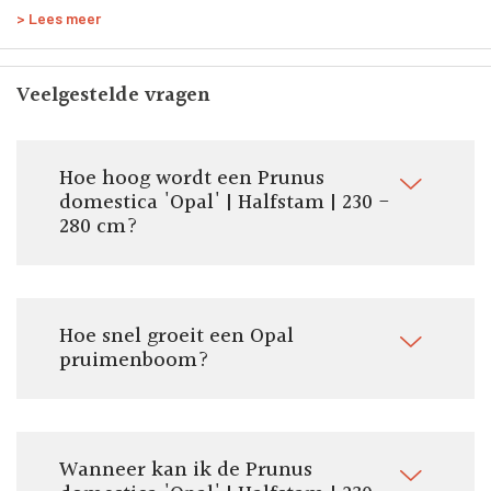
bodemverbeteraar.
> Lees meer
Zelfbestuivend:
Ja
Geleverde stamhoogte:
Veelgestelde vragen
110 - 130 cm
Door ons geleverde potmaat:
Pot/kluit ø 40 tot 70 cm
Hoe hoog wordt een Prunus
Totale hoogte:
domestica 'Opal' | Halfstam | 230 -
230 - 280 cm
280 cm?
Vorm:
Halfstam
Om te eten:
Ja
Hoe snel groeit een Opal
Om te koken:
pruimenboom?
Nee
Stamomtrek:
15-19 cm
Pluktijd:
Wanneer kan ik de Prunus
Juli - Augustus