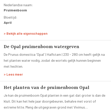
meststof en om het jaar in de winter een beetje kalk.
Nederlandse naam:
Pruimenboom
Bloeitijd:
April
Bloesemkleur:
> Bekijk alle eigenschappen
Wit
Bladkleur:
De Opal pruimenboom watergeven
Groen
Groenblijvend:
De Prunus domestica 'Opal' | Halfstam | 230 - 280 cm heeft gelijk na
Nee
het planten water nodig, zodat de wortels gelijk kunnen beginnen
met hechten.
Planttijd:
Het hele jaar
> Lees meer
Hoogte volgroeide boom:
6 tot 8 meter
Het planten van de pruimenboom Opal
Leeftijd:
Je kan de pruimenboom Opal planten in een gat dat groter is dan de
8 jaar
kluit. Dit kan het hele jaar doorgebeuren, behalve met vorst of
Smaak:
extreme hitte. Meng de uitgegraven grond met Vivimus
Zoet