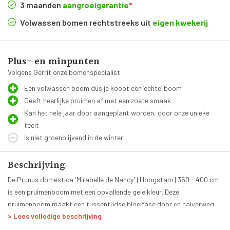
3 maanden
aangroeigarantie
*
Volwassen bomen rechtstreeks uit
eigen kwekerij
Plus- en minpunten
Volgens Gerrit onze bomenspecialist
Een volwassen boom dus je koopt een ‘echte’ boom
Geeft heerlijke pruimen af met een zoete smaak
Kan het hele jaar door aangeplant worden, door onze unieke
teelt
Is niet groenblijvend in de winter
Beschrijving
De Prunus domestica 'Mirabelle de Nancy' | Hoogstam | 350 - 400 cm
is een pruimenboom met een opvallende gele kleur. Deze
pruimenboom maakt een tussentijdse bloeifase door en halverwege
> Lees volledige beschrijving
augustus zijn de kleine gele pruimen rijp om geoogst te worden. De
Verzorging van de Prunus domestica
productie van de kleine gele pruimen is talrijk met een regelmatige