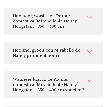
Pot/kluit ø 40 tot 70 cm
Totale hoogte:
350 - 400 cm
Hoe hoog wordt een Prunus
Vorm:
domestica 'Mirabelle de Nancy' |
Hoogstam
Hoogstam | 350 - 400 cm?
Om te eten:
Ja
Om te koken:
Nee
Hoe snel groeit een Mirabelle de
Nancy pruimenboom?
Stamomtrek:
15-19 cm
Pluktijd:
Augustus - September
Wanneer kan ik de Prunus
domestica 'Mirabelle de Nancy' |
Hoogstam | 350 - 400 cm snoeien?