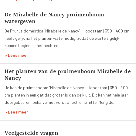
Wit
Bladkleur:
De Mirabelle de Nancy pruimenboom
Groen
watergeven
Groenblijvend:
Nee
De Prunus domestica 'Mirabelle de Nancy' | Hoogstam | 350 - 400 cm
heeft gelijk na het planten water nodig, zodat de wortels gelijk
Planttijd:
kunnen beginnen met hechten.
Het hele jaar
Hoogte volgroeide boom:
> Lees meer
6 tot 8 meter
Leeftijd:
Het planten van de pruimenboom Mirabelle de
8 jaar
Nancy
Smaak:
Je kan de pruimenboom 'Mirabelle de Nancy' | Hoogstam | 350 - 400
Zoet
cm planten in een gat dat groter is dan de kluit. Dit kan het hele jaar
Zelfbestuivend:
doorgebeuren, behalve met vorst of extreme hitte. Meng de
Ja
uitgegraven grond met Vivimus.
> Lees meer
Geleverde stamhoogte:
180 - 200 cm
Door ons geleverde potmaat:
Veelgestelde vragen