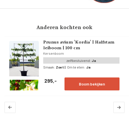
Anderen kochten ook
Prunus avium ‘Kordia’ | Halfstam
leiboom | 100 cm
Kersenboom
zelfbestuivend:
Ja
Smaak:
Zoet
|
Om te eten:
Ja
295,-
Boom bekijken