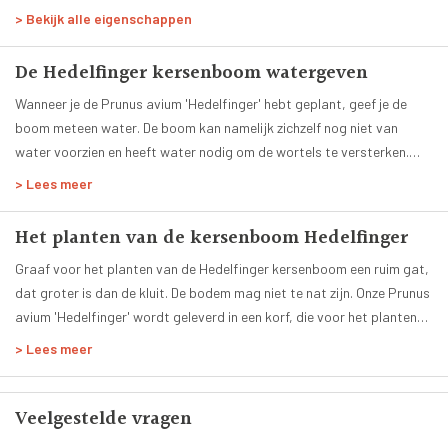
Bloesemkleur:
> Bekijk alle eigenschappen
Lichtroze Wit
Bladkleur:
De Hedelfinger kersenboom watergeven
Groen
Groenblijvend:
Wanneer je de Prunus avium 'Hedelfinger' hebt geplant, geef je de
Nee
boom meteen water. De boom kan namelijk zichzelf nog niet van
water voorzien en heeft water nodig om de wortels te versterken.
Planttijd:
Het hele jaar
Het eerste jaar geef je de kersenboom Hedelfinger regelmatig water,
> Lees meer
vooral in de droge zomermaanden. Als het erg warm en droog is in de
Hoogte volgroeide boom:
zomer, dan is ons advies om elke een emmer water over de grond
220 cm
Het planten van de kersenboom Hedelfinger
rond de stam van de Hedelfinger kersen boom gieten. Geef echter
Leeftijd:
Graaf voor het planten van de Hedelfinger kersenboom een ruim gat,
geen water aan de Prunus avium 'Hedelfinger' wanneer het vriest.
6 jaar
dat groter is dan de kluit. De bodem mag niet te nat zijn. Onze Prunus
Smaak:
avium 'Hedelfinger' wordt geleverd in een korf, die voor het planten
Zoet
niet verwijderd mag worden. Wanneer je dit wel doet, kan je de
> Lees meer
Zelfbestuivend:
wortels beschadigen. Je kan de uitgegraven grond mengen met
Nee
Vivimus bodemverbeteraar, die jouw kersenboom Hedelfinger van
Geleverde stamhoogte:
een goede start voorziet. Ook kan je jonge kersenbomen het best van
Veelgestelde vragen
100 cm
boompalen en een boomband voorzien, om te zorgen dat de Prunus