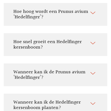
Door ons geleverde potmaat:
avium 'Hedelfinger' rechtop groeit. Je vindt alle benodigdheden in
Pot/kluit ø 40 tot 70 cm
onze webwinkel.
Hoe hoog wordt een Prunus avium
Totale hoogte:
‘Hedelfinger’?
220 cm
Vorm:
Halfstam leifruitboom
Om te eten:
Hoe snel groeit een Hedelfinger
Ja
kersenboom?
Om te koken:
Ja
Stamomtrek:
11-14 cm
Wanneer kan ik de Prunus avium
Pluktijd:
‘Hedelfinger’?
Juli
Wanneer kan ik de Hedelfinger
kersenboom planten?