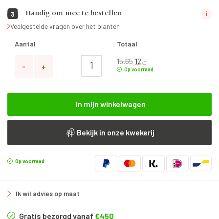
Handig om mee te bestellen
3
Veelgestelde vragen over het planten
Aantal
Totaal
Oorspronkelijke pri
Huidige prijs is: 1
Bemeste tuinaarde 60L aantal
15.65
12,-
-
+
Op voorraad
In mijn winkelwagen
Bekijk in onze kwekerij
Op voorraad
Ik wil advies op maat
Gratis bezorgd vanaf
€450