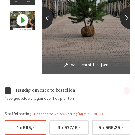
Van dichtbij bekijken
Handig om mee te bestellen
1
Veelgestelde vragen over het planten
Staffelkorting
Bespaar tot wel 5% korting (bij min. 5 stuks)
1 x
595,-
3 x
577,15,-
5 x
565,25,-