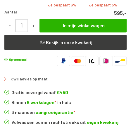
Je bespaart 3%
Je bespaart 5%
Aantal
595,-
Pinus sylvestris | Meerstammig | 175 - 200 cm aantal
-
+
In mijn winkelwagen
Bekijk in onze kwekerij
Op voorraad
Ik wil advies op maat
Gratis bezorgd vanaf
€450
Binnen
6 werkdagen
*
in huis
3 maanden
aangroeigarantie
*
Volwassen bomen rechtstreeks uit
eigen kwekerij