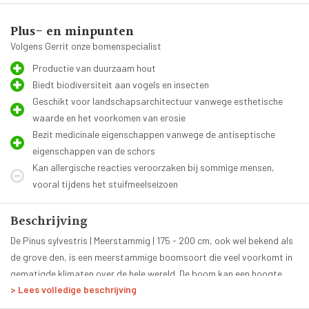
Plus- en minpunten
Volgens Gerrit onze bomenspecialist
Productie van duurzaam hout
Biedt biodiversiteit aan vogels en insecten
Geschikt voor landschapsarchitectuur vanwege esthetische
waarde en het voorkomen van erosie
Bezit medicinale eigenschappen vanwege de antiseptische
eigenschappen van de schors
Kan allergische reacties veroorzaken bij sommige mensen,
vooral tijdens het stuifmeelseizoen
Beschrijving
De Pinus sylvestris | Meerstammig | 175 - 200 cm, ook wel bekend als
de grove den, is een meerstammige boomsoort die veel voorkomt in
gematigde klimaten over de hele wereld. De boom kan een hoogte
> Lees volledige beschrijving
bereiken van wel 35 meter en heeft een kenmerkende schors die
De meerstammige groeiwijze van de Pinus sylvestris is kenmerkend
roodbruin van kleur is en diep gegroefd. De Pinus sylvestris heeft een