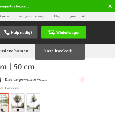
5 augustus bezorgd.
ak maken
Veelgestelde vragen
Blog
Mijn account
Hulp nodig?
Winkelwagen
lusieve bomen
Onze kwekerij
tica ‘Elstar’ | Laagstam leiboom | 50 cm
om | 50 cm
Kies de gewenste vorm
rm:
Leiboom