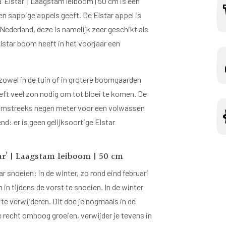
‘Elstar’ | Laagstam leiboom | 50 cm is een
en sappige appels geeft. De Elstar appel is
Nederland, deze is namelijk zeer geschikt als
star boom heeft in het voorjaar een
zowel in de tuin of in grotere boomgaarden
eft veel zon nodig om tot bloei te komen. De
omstreeks negen meter voor een volwassen
d: er is geen gelijksoortige Elstar
ar’ | Laagstam leiboom | 50 cm
 snoeien: in de winter, zo rond eind februari
in tijdens de vorst te snoeien. In de winter
te verwijderen. Dit doe je nogmaals in de
e recht omhoog groeien, verwijder je tevens in