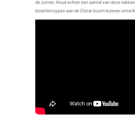
de zomer. Houd echter een aantal van deze takken 
bloemknoppen aan de Elstar boom kunnen ontwik