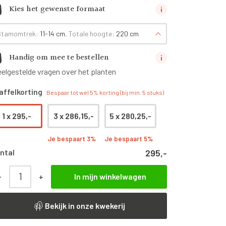
Kies het gewenste formaat
Stamomtrek:
11-14 cm
, Totale hoogte:
220 cm
Handig om mee te bestellen
eelgestelde vragen over het planten
affelkorting
Bespaar tot wel 5% korting (bij min. 5 stuks)
1 x
295,-
3 x
286,15,-
5 x
280,25,-
Je bespaart 3%
Je bespaart 5%
ntal
295,-
-
+
In mijn winkelwagen
Malus domestica ‘Elstar’ | Laagstam leiboom | 50 cm aan
Bekijk in onze kwekerij