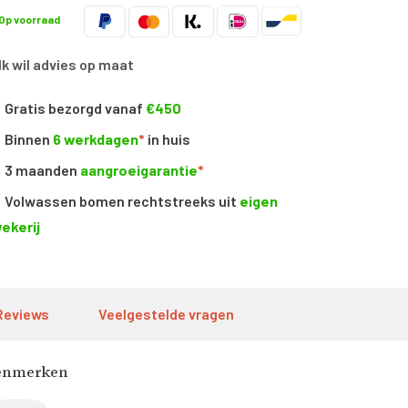
Op voorraad
Ik wil advies op maat
Gratis bezorgd vanaf
€450
Binnen
6 werkdagen
*
in huis
3 maanden
aangroeigarantie
*
Volwassen bomen rechtstreeks uit
eigen
ekerij
Reviews
Veelgestelde vragen
enmerken