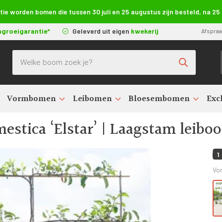
e worden bomen die tussen 30 juli en 25 augustus zijn besteld, na 2
ngroeigarantie*
Geleverd uit eigen
kwekerij
Afspra
Producten zoeken
Vormbomen
Leibomen
Bloesembomen
Exc
en kopen (Malus domestica)
>
Elstar appelboom kopen
>
Malus domes
stica ‘Elstar’ | Laagstam leibo
1
Vo