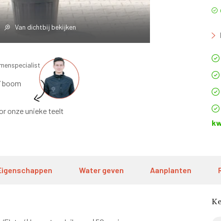
Van dichtbij bekijken
omenspecialist
’ boom
or onze unieke teelt
kw
Eigenschappen
Water geven
Aanplanten
K