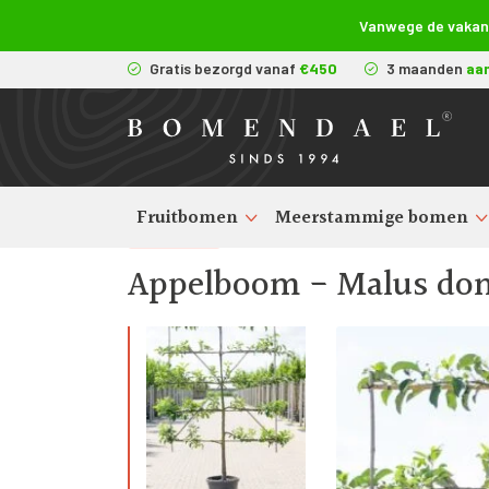
Vanwege de vakanti
Gratis bezorgd vanaf
€450
3 maanden
aa
Fruitbomen
Meerstammige bomen
Terug
Fruitbomen kopen
>
Appelbom
>
Appelboom - Malus dome