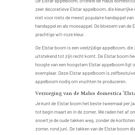
De Elstar appelboom, oftewel de Malus domestica 
zeer decoratieve Elstar appelboom, die kleurrijke 
niet voor niets de meest populaire handappel van 
handappel en als moesappel. De bloesem van de El
prachtige wit-roze kleur.
De Elstar boom is een veelzijdige appelboom, die 
uitstekend tot zijn recht komt. De Elstar boom he
hoogte van een hoogstam Elstar appelboom ligt 
exemplaar. Deze Elstar appelboom is zelfbestuiven
appelboom nodig om vruchten te produceren.
Verzorging van de Malus domestica ‘Elst
Je kunt de Elstar boom het beste tweemaal per jaar
tot begin maart en in de zomer. We raden het af om 
snoeit je de oude takken weg, zonder de kortloten 
zomer, rond juni. De takken van de Elstar boom di