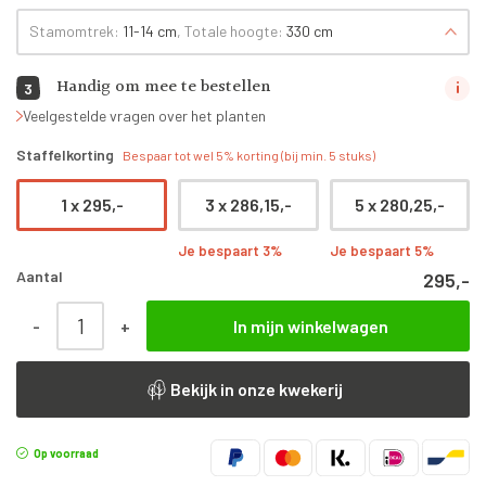
Stamomtrek:
11-14 cm
, Totale hoogte:
330 cm
Handig om mee te bestellen
3
Veelgestelde vragen over het planten
Staffelkorting
Bespaar tot wel 5% korting (bij min. 5 stuks)
1 x
295,-
3 x
286,15,-
5 x
280,25,-
Je bespaart 3%
Je bespaart 5%
Aantal
295,-
Malus domestica ‘Ecolette’ | Hoogstam leiboom | 180 cm aantal
-
+
In mijn winkelwagen
Bekijk in onze kwekerij
Op voorraad