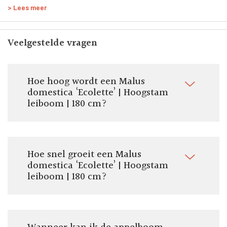
> Lees meer
Zelfbestuivend:
Ja
Geleverde stamhoogte:
Veelgestelde vragen
180 cm
Door ons geleverde potmaat:
Pot/kluit ø 40 tot 70 cm
Hoe hoog wordt een Malus
Totale hoogte:
domestica ‘Ecolette’ | Hoogstam
330 cm
leiboom | 180 cm?
Vorm:
Hoogstam leifruitboom
Om te eten:
Ja
Hoe snel groeit een Malus
domestica ‘Ecolette’ | Hoogstam
Om te koken:
Nee
leiboom | 180 cm?
Stamomtrek:
11-14 cm
Pluktijd:
September - Oktober