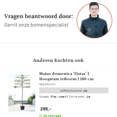
Anderen kochten ook
Malus domestica ‘Elstar’ |
Hoogstam leiboom | 180 cm
Appelboom
zelfbestuivend:
Ja
Smaak:
Fris - zoet
|
Om te eten:
Ja
295,-
Op voorraad