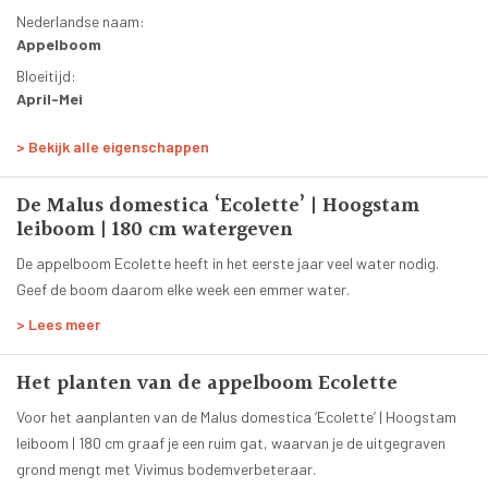
Nederlandse naam:
Appelboom
Bloeitijd:
April-Mei
Bloesemkleur:
> Bekijk alle eigenschappen
Wit
Bladkleur:
De Malus domestica ‘Ecolette’ | Hoogstam
Groen
leiboom | 180 cm watergeven
Groenblijvend:
Nee
De appelboom Ecolette heeft in het eerste jaar veel water nodig.
Geef de boom daarom elke week een emmer water.
Planttijd:
Het hele jaar
> Lees meer
Hoogte volgroeide boom:
330 cm
Het planten van de appelboom Ecolette
Leeftijd:
Voor het aanplanten van de Malus domestica ‘Ecolette’ | Hoogstam
6 jaar
leiboom | 180 cm graaf je een ruim gat, waarvan je de uitgegraven
Smaak:
grond mengt met Vivimus bodemverbeteraar.
Fris - zoet