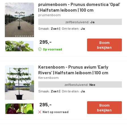
pruimenboom - Prunus domestica ‘Opal’
| Halfstam leiboom | 100 cm
pruimenboom
zelfbestuivend:
Ja
Smaak:
Zoet
|
Om te eten:
Ja
295,-
Boom
bekijken
Op voorraad
Kersenboom - Prunus avium ‘Early
Rivers’ | Halfstam leiboom | 100 cm
Kersenboom
zelfbestuivend:
Nee
Smaak:
Zoet
|
Om te eten:
Ja
295,-
Boom
bekijken
Niet op voorraad