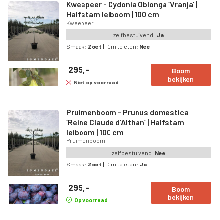
Kweepeer - Cydonia Oblonga ‘Vranja’ |
Halfstam leiboom | 100 cm
Kweepeer
zelfbestuivend:
Ja
Smaak:
Zoet
|
Om te eten:
Nee
295,-
Boom
bekijken
Niet op voorraad
Pruimenboom - Prunus domestica
‘Reine Claude d’Althan’ | Halfstam
leiboom | 100 cm
Pruimenboom
zelfbestuivend:
Nee
Smaak:
Zoet
|
Om te eten:
Ja
295,-
Boom
bekijken
Op voorraad