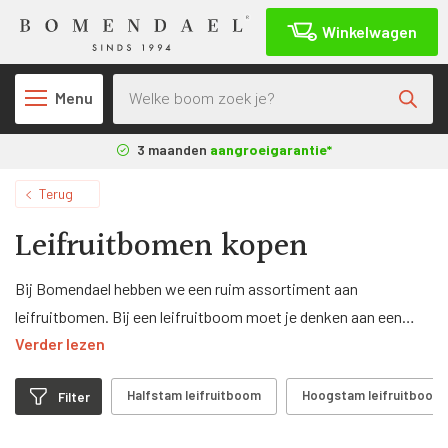
Winkelwagen
Producten zoeken
Menu
3 maanden
aangroeigarantie*
Terug
Leifruitbomen kopen
Bij Bomendael hebben we een ruim assortiment aan
leifruitbomen. Bij een leifruitboom moet je denken aan een
Verder lezen
boom waar op zekere hoogte een rek in vast is gemaakt.
Daardoor lopen de takken horizontaal. Zeker bij de
Halfstam leifruitboom
Hoogstam leifruitboom
Filter
leifruitbomen waar het rek op 50 cm hoogte in de boom zit,
betekent dit dat je het fruit, als het rijp is, erg gemakkelijk kan