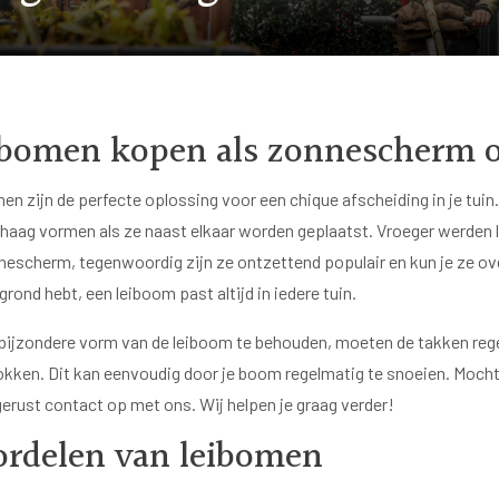
bomen kopen als zonnescherm o
en zijn de perfecte oplossing voor een chique afscheiding in je tui
 haag vormen als ze naast elkaar worden geplaatst. Vroeger werden l
nescherm, tegenwoordig zijn ze ontzettend populair en kun je ze ove
grond hebt, een leiboom past altijd in iedere tuin.
bijzondere vorm van de leiboom te behouden, moeten de takken reg
okken. Dit kan eenvoudig door je boom regelmatig te snoeien. Mocht 
erust contact op met ons. Wij helpen je graag verder!
rdelen van leibomen