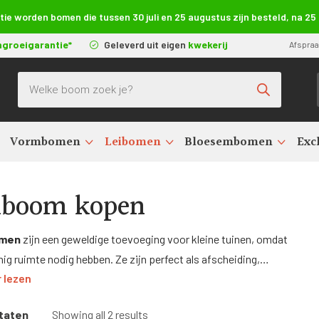
e worden bomen die tussen 30 juli en 25 augustus zijn besteld, na 2
ngroeigarantie*
Geleverd uit eigen
kwekerij
Afspra
Producten zoeken
Vormbomen
Leibomen
Bloesembomen
Exc
iboom kopen
omen
zijn een geweldige toevoeging voor kleine tuinen, omdat
ig ruimte nodig hebben. Ze zijn perfect als afscheiding,
 lezen
r ze privacy bieden in je tuin. Bovendien zijn ze erg populair
nnescherm of windscherm. Bij Bomendael.com kun je een grote
taten
Showing all 2 results
ie leibomen kopen en wij zorgen ervoor dat ze bij jouw thuis