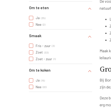
De voo
Om te eten
natuurl
Ja
35
Nee
2
Smaak
Fris - zuur
3
Maak k
Zoet
33
leilaur
Zoet - zuur
1
Gro
Om te koken
Bij Bo
Ja
15
zijn de
Nee
22
Deze b
erg mo