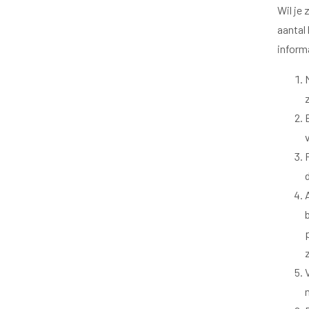
Wil je
aantal
inform
z