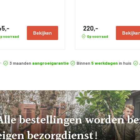
45,-
220,-
Bekijken
Bekijke
p voorraad
Op voorraad
3 maanden
aangroeigarantie
Binnen
5 werkdagen
in huis
Alle bestellingen worden b
eigen bezorgdienst!