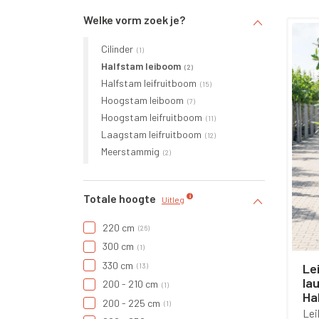
Welke vorm zoek je?
worden
Cilinder
1
Halfstam leiboom
2
Halfstam leifruitboom
15
Hoogstam leiboom
7
Hoogstam leifruitboom
11
Laagstam leifruitboom
12
Meerstammig
2
Totale hoogte
Uitleg
220 cm
26
300 cm
1
330 cm
Leil
13
lau
200 - 210 cm
1
Ha
200 - 225 cm
1
Lei