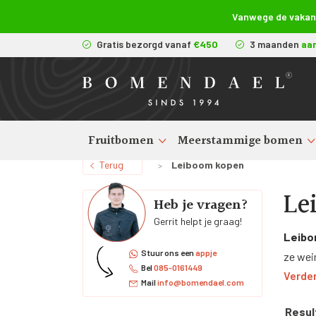
Vanwege de vakanti
Gratis bezorgd vanaf
€450
3 maanden
aa
Fruitbomen
Meerstammige bomen
Terug
Leiboom kopen
>
Le
Heb je vragen?
Gerrit helpt je graag!
Leib
Stuur ons een
appje
ze wein
Bel
085-0161449
Verder
waardoo
Mail
info@bomendael.com
als zo
Resul
select