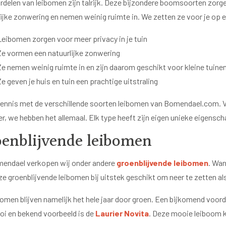
rdelen van leibomen zijn talrijk. Deze bijzondere boomsoorten zorge
ijke zonwering en nemen weinig ruimte in. We zetten ze voor je op ee
Leibomen zorgen voor meer privacy in je tuin
Ze vormen een natuurlijke zonwering
Ze nemen weinig ruimte in en zijn daarom geschikt voor kleine tuine
Ze geven je huis en tuin een prachtige uitstraling
ennis met de verschillende soorten leibomen van Bomendael.com. Van
ier, we hebben het allemaal. Elk type heeft zijn eigen unieke eigensc
enblijvende leibomen
mendael verkopen wij onder andere
groenblijvende leibomen
. Wan
ze groenblijvende leibomen bij uitstek geschikt om neer te zetten als
omen blijven namelijk het hele jaar door groen. Een bijkomend voorde
oi en bekend voorbeeld is de
Laurier Novita
. Deze mooie leiboom k