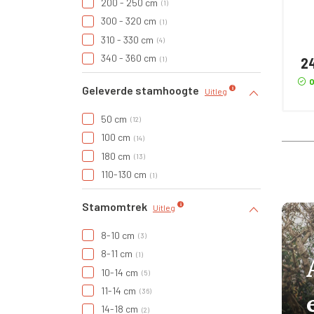
200 - 250 cm
1
300 - 320 cm
1
310 - 330 cm
4
340 - 360 cm
2
1
O
Geleverde stamhoogte
Uitleg
50 cm
12
100 cm
14
180 cm
13
110-130 cm
1
Stamomtrek
Uitleg
8-10 cm
3
8-11 cm
1
10-14 cm
5
11-14 cm
36
14-18 cm
2