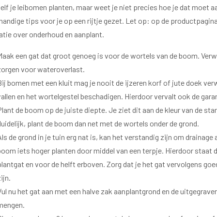
 zelf je leibomen planten, maar weet je niet precies hoe je dat mo
 handige tips voor je op een rijtje gezet. Let op: op de productpagi
atie over onderhoud en aanplant.
Maak een gat dat groot genoeg is voor de wortels van de boom. Verw
zorgen voor wateroverlast.
Bij bomen met een kluit mag je nooit de ijzeren korf of jute doek verwi
vallen en het wortelgestel beschadigen. Hierdoor vervalt ook de garan
Plant de boom op de juiste diepte. Je ziet dit aan de kleur van de sta
duidelijk, plant de boom dan net met de wortels onder de grond.
Als de grond in je tuin erg nat is, kan het verstandig zijn om drainage a
boom iets hoger planten door middel van een terpje. Hierdoor staat 
plantgat en voor de helft erboven. Zorg dat je het gat vervolgens go
ijn.
Vul nu het gat aan met een halve zak aanplantgrond en de uitgegrave
mengen.