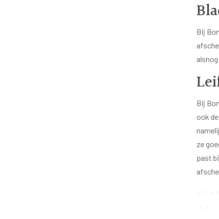
Bla
Bij Bo
afschei
alsnog
Lei
Bij Bo
ook de
namelij
ze goe
past bi
afschei