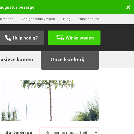
5 augustus bezorgd.
ak maken
Veelgestelde vragen
Blog
Mijn account
Hulp nodig?
Winkelwagen
lusieve bomen
Onze kwekerij
Sorteren op