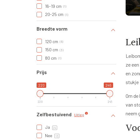
16-19 cm
1
20-25 cm
1
Breedte vorm
Lei
120 cm
6
150 cm
3
Leibom
80 cm
1
ze een
Prijs
en zon
stukje 
220
245
Om de 
220
245
van st
neem g
Zelfbestuivend
Uitleg
Voo
Ja
24
Nee
13