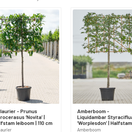
 bezorgd door onze eigen transportdienst.
aurier - Prunus
Amberboom -
rocerasus ‘Novita’ |
Liquidambar Styraciflu
lfstam leiboom | 110 cm
‘Worplesdon’ | Halfstam
leiboom | 210 cm
laurier
Amberboom