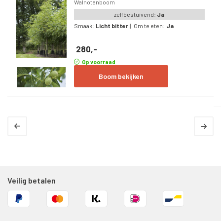
Walnotenboom
Hoogstam
zelfbestuivend:
Ja
Om te eten:
Smaak:
Licht bitter
|
Om te eten:
Ja
Ja
Om te koken:
280,-
Nee
Op voorraad
Stamomtrek:
Boom bekijken
11-14 cm
Pluktijd:
September - oktober, alleen rapen
Veilig betalen