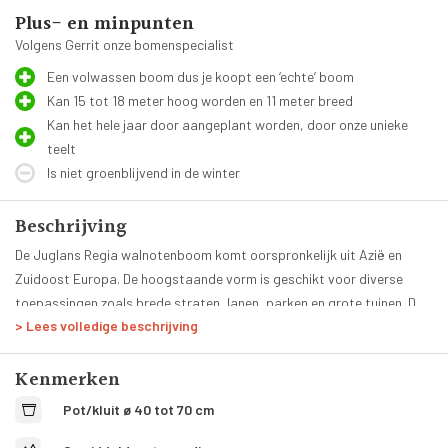
Plus- en minpunten
Volgens Gerrit onze bomenspecialist
Een volwassen boom dus je koopt een ‘echte’ boom
Kan 15 tot 18 meter hoog worden en 11 meter breed
Kan het hele jaar door aangeplant worden, door onze unieke
teelt
Is niet groenblijvend in de winter
Beschrijving
De Juglans Regia walnotenboom komt oorspronkelijk uit Azië en
Zuidoost Europa. De hoogstaande vorm is geschikt voor diverse
toepassingen zoals brede straten, lanen, parken en grote tuinen. De
> Lees volledige beschrijving
kroon van de boom is rond en half open met een onregelmatige groei.
Deze grote walnotenboom is goed bestand tegen wind en kan ook
De bladeren bevatten een heldere, groene kleur met een oneven
uitstekend overweg met koude temperaturen. In tuinen en parken
Kenmerken
geveerd blad. Als bloemen verschijnen er in mei en juni hangende
worden deze notenbomen ook vaak gebruikt als speelboom waar ze
katjes. De stam is voorzien van diepe groeven, oudere takken
Pot/kluit ø 40 tot 70 cm
door hun structuur en sterke takken zeer geschikt voor zijn. De noten
bezitten een lichtgrijze kleur terwijl de jongere takken grijs-bruin zijn.
van deze boom zijn eetbaar en de hoogte kan variëren van vijftien