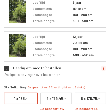
Leeftijd
8 jaar
Stamomtrek
15-19 cm
Stamhoogte
180 - 200 cm
Totale hoogte
350 - 400 cm
Leeftijd
12 jaar
Stamomtrek
20-25 cm
Stamhoogte
180 - 200 cm
Totale hoogte
400 - 450 cm
Handig om mee te bestellen
2
Veelgestelde vragen over het planten
Staffelkorting
Bespaar tot wel 5% korting (bij min. 5 stuks)
1 x
185,-
3 x
179,45,-
5 x
175,75,-
Je bespaart 3%
Je bespaart 5%