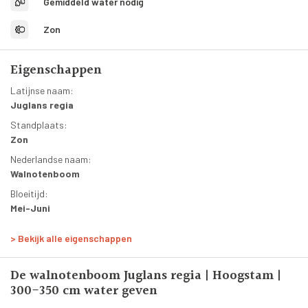
Gemiddeld water nodig
tot wel dertig meter voor een volgroeide boom.
Zon
Eigenschappen
Latijnse naam:
Juglans regia
Standplaats:
Zon
Nederlandse naam:
Walnotenboom
Bloeitijd:
Mei-Juni
Bloesemkleur:
> Bekijk alle eigenschappen
Geelgroene hangende katjes
Bladkleur:
De walnotenboom Juglans regia | Hoogstam |
Groen
300-350 cm water geven
Groenblijvend: