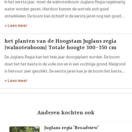
Nee
In het eerste jaar, moet de walnotenboom Juglans Regia regelmatig
water worden geven. Hierdoor kunnen de wortels zich goed
Planttijd:
ontwikkelen. De boom kan zichzelf in de eerste jaren nog niet goed
Het hele jaar
van water uit de grond voorzien. In droge en hete periodes in de
Hoogte volgroeide boom:
> Lees meer
zomer heeft de boom elke dag één emmer water nodig, om niet uit te
6 tot 8 meter
drogen.
Leeftijd:
het planten van de Hoogstam Juglans regia
6 jaar
|walnotenboom| Totale hoogte 300-350 cm
Smaak:
De Juglans Regia kan het hele jaar doorgeplant worden. De boom
Licht bitter
doet het het beste in de volle zon en in een vochtige grond. Kleigrond
Zelfbestuivend:
is hiervoor zeer geschikt. De eerste jaren kan je de boom het beste
Ja
verstevigen met boompalen en een boomband.
> Lees meer
Geleverde stamhoogte:
180 - 200 cm
Door ons geleverde potmaat:
Pot/kluit ø 40 tot 70 cm
Anderen kochten ook
Totale hoogte:
300 - 350 cm
Juglans regia ‘Broadview’
Vorm: