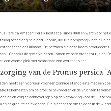
nus Persica ‘Amsden’ Perzik bestaat al sinds 1868 en werd voor het e
elling tot de originele perzikboom, die zijn oorsprong vindt in China e
bestand tegen ons klimaat. De perziken die deze boom produceert zi
 schil. Ondanks de grote vruchten komen ze toch vroeg tot rijping. D
p een warme plek met voldoende zon wordt geplant.
zorging van de Prunus persica 
sden’ heeft een voorkeur voor een zonnige standplaats met een goe
atig te bemesten om de groei te bevorderen en de vruchten te verbet
eding en volg de aanbevelingen op de verpakking voor de juiste h
 en de groei te beïnvloeden. Dit is het beste om te doen in de winte