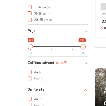
11-14 cm
2
15-19 cm
Sm
2
20-25 cm
23
1
N
Prijs
185
235
185
235
Zelfbestuivend
Uitleg
Ja
5
Nee
0
Om te eten
Ja
5
Nee
0