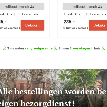
zelfbestuivend:
Ja
zelfbestuivend:
Ja
aak:
Om te eten:
Smaak:
Om te eten:
Zoet
|
Ja
Zoet
|
Ja
5,-
235,-
Bekijken
Bekijke
iet op voorraad
Niet op voorraad
3 maanden
aangroeigarantie
Binnen
5 werkdagen
in huis
Alle bestellingen worden b
eigen bezorgdienst!