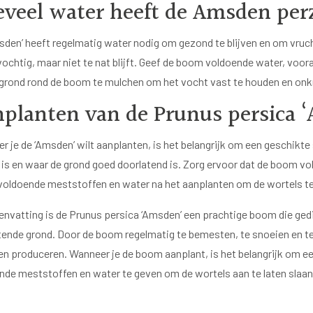
veel water heeft de Amsden pe
sden’ heeft regelmatig water nodig om gezond te blijven en om vruc
ochtig, maar niet te nat blijft. Geef de boom voldoende water, voora
grond rond de boom te mulchen om het vocht vast te houden en onkr
planten van de Prunus persica 
r je de ‘Amsden’ wilt aanplanten, is het belangrijk om een geschikte 
 is en waar de grond goed doorlatend is. Zorg ervoor dat de boom vo
oldoende meststoffen en water na het aanplanten om de wortels te 
envatting is de Prunus persica ‘Amsden’ een prachtige boom die ged
tende grond. Door de boom regelmatig te bemesten, te snoeien en te 
en produceren. Wanneer je de boom aanplant, is het belangrijk om e
nde meststoffen en water te geven om de wortels aan te laten slaan