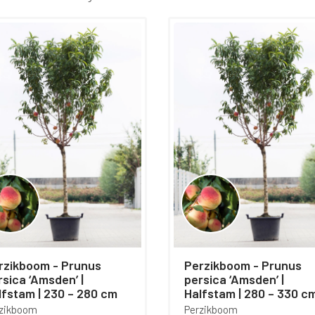
n.
zikboom - Prunus
Perzikboom - Prunus
rsica ‘Amsden’ |
persica ‘Amsden’ |
lfstam | 230 – 280 cm
Halfstam | 280 – 330 c
zikboom
Perzikboom