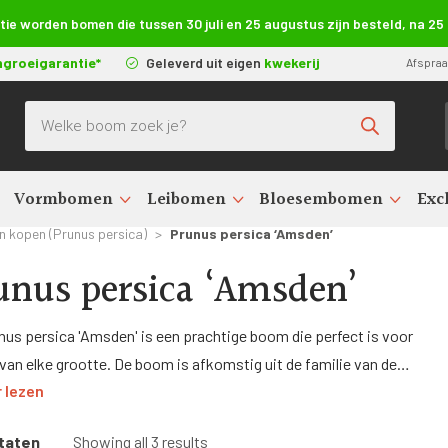
e worden bomen die tussen 30 juli en 25 augustus zijn besteld, na 2
ngroeigarantie*
Geleverd uit eigen
kwekerij
Afspra
Producten zoeken
Vormbomen
Leibomen
Bloesembomen
Exc
 kopen (Prunus persica)
>
Prunus persica ‘Amsden’
unus persica ‘Amsden’
nus persica 'Amsden' is een prachtige boom die perfect is voor
 van elke grootte. De boom is afkomstig uit de familie van de
 lezen
ae en heeft prachtige roze bloesems in het voorjaar. De
n' is een zachte
perzikboom
die gekenmerkt wordt door zijn
taten
Showing all 3 results
de, groene bladeren en oranje-gele vruchten die in de zomer rijp