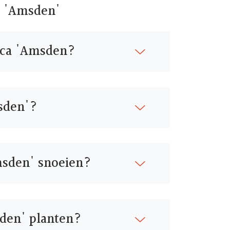
a 'Amsden'
ica 'Amsden?
msden'?
msden' snoeien?
den' planten?