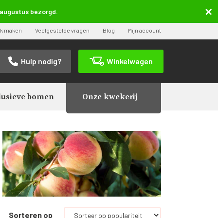
5 augustus bezorgd.
ak maken
Veelgestelde vragen
Blog
Mijn account
Hulp nodig?
Winkelwagen
lusieve bomen
Onze kwekerij
Sorteren op