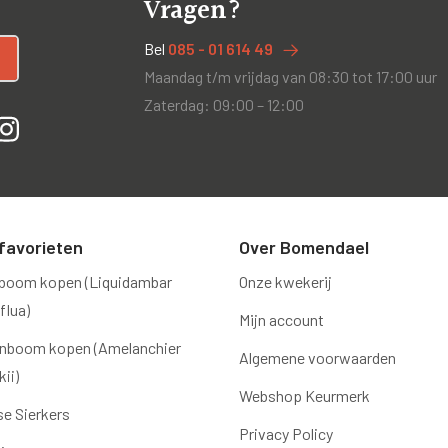
Vragen?
Bel
085 - 01 614 49
Maandag t/m vrijdag van 08:30 tot 17:00 uur
Zaterdag: 09:00 – 12:00
favorieten
Over Bomendael
boom kopen (Liquidambar
Onze kwekerij
flua)
Mijn account
nboom kopen (Amelanchier
Algemene voorwaarden
ii)
Webshop Keurmerk
e Sierkers
Privacy Policy