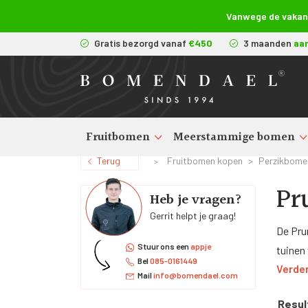
Vanwege de vakanti
Gratis bezorgd vanaf
€450
3 maanden
aa
Fruitbomen
Meerstammige bomen
Terug
Fruitbomen kopen
>
Perzikbomen
>
Pr
Heb je vragen?
Gerrit helpt je graag!
De Pru
Stuur ons een
appje
tuinen
Bel
085-0161449
Verder
Rosace
Mail
info@bomendael.com
'Amsde
Resul
glanzen