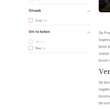
Smaak
Zoet
5
Om te koken
De Pru
tegenst
Ja
0
beter 
Nee
5
oranje
boom o
Ver
De ‘Am
regelm
boomvo
de vorm