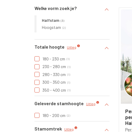
Welke vorm zoek je?
worde
Halfstam
3
Hoogstam
2
Totale hoogte
Uitleg
180 - 230 cm
1
230 - 280 cm
1
280 - 330 cm
1
300 - 350 cm
1
350 - 400 cm
1
Geleverde stamhoogte
Uitleg
Per
180 - 200 cm
pe
2
Ha
Stamomtrek
Per
Uitleg