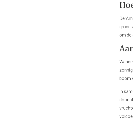
Hoe
De ‘Am
grond v
om de 
Aan
Wannee
zonnig
boom v
In sam
doorla
vrucht
voldoe