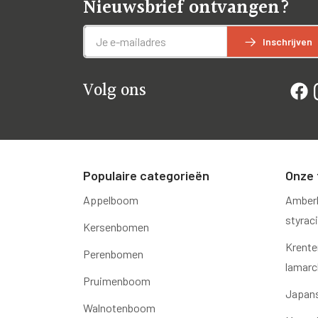
Nieuwsbrief ontvangen?
Inschrijven
Volg ons
Populaire categorieën
Onze 
Appelboom
Amber
styraci
Kersenbomen
Krente
Perenbomen
lamarck
Pruimenboom
Japans
Walnotenboom