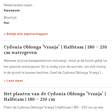
Nederlandse naam:
Kweepeer
Bloeitijd:
Mei
Bloesemkleur:
> Bekijk alle eigenschappen
Roze - wit Wit
Bladkleur:
Cydonia Oblonga ‘Vranja’ | Halfstam | 180 - 230
Groen
cm watergeven
Groenblijvend:
Nee
Wanneer je jouw kweepeerboom ontvangt, moet je de boom gelijk na
het planten watergeven. Dit is nodig voor de wortels, om zich stevig
Planttijd:
in de grond te kunnen hechten. Geef de Cydonia Oblonga ‘Vranja’ |
Het hele jaar
Halfstam | 180 - 230 cm geen water tijdens vorst, omdat de wortels
Hoogte volgroeide boom:
> Lees meer
dan kapot kunnen vriezen. Het eerste jaar adviseren wij om de
4 tot 6 meter
Cydonia Oblonga ‘Vranja’ | Halfstam | 180 - 230 cm regelmatig water
Leeftijd:
Het planten van de Cydonia Oblonga ‘Vranja’ |
te geven, vooral in de droge zomermaanden.
6 jaar
Halfstam | 180 - 230 cm
Smaak:
Plant de Cydonia Oblonga ‘Vranja’ | Halfstam | 180 - 230 cm op een
Zoet