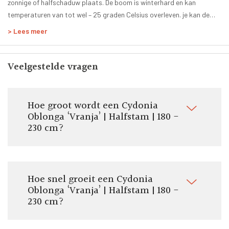
zonnige of halfschaduw plaats. De boom is winterhard en kan
Zelfbestuivend:
temperaturen van tot wel – 25 graden Celsius overleven. je kan de
Ja
boom hierdoor het hele jaar planten.
> Lees meer
Geleverde stamhoogte:
110 - 130 cm
Door ons geleverde potmaat:
Veelgestelde vragen
Pot/kluit ø 40 tot 70 cm
Totale hoogte:
180 - 230 cm
Hoe groot wordt een Cydonia
Vorm:
Oblonga ‘Vranja’ | Halfstam | 180 -
Halfstam
230 cm?
Om te eten:
Nee
Om te koken:
Ja
Hoe snel groeit een Cydonia
Oblonga ‘Vranja’ | Halfstam | 180 -
Stamomtrek:
230 cm?
11-14 cm
Pluktijd:
September - Oktober