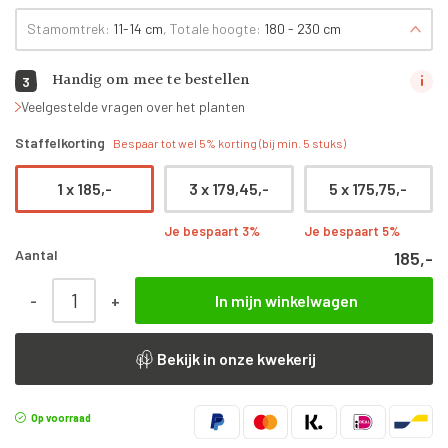
Stamomtrek:
11-14 cm
, Totale hoogte:
180 - 230 cm
Handig om mee te bestellen
3
Veelgestelde vragen over het planten
Staffelkorting
Bespaar tot wel 5% korting (bij min. 5 stuks)
1 x
185,-
3 x
179,45,-
5 x
175,75,-
Je bespaart 3%
Je bespaart 5%
Aantal
185,-
Cydonia Oblonga ‘Vranja’ | Halfstam | 180 - 230 cm aantal
-
+
In mijn winkelwagen
Bekijk in onze kwekerij
Op voorraad