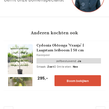
Anderen kochten ook
Cydonia Oblonga ‘Vranja’ |
Laagstam leiboom | 50 cm
Kweepeer
zelfbestuivend:
Ja
Smaak:
Zoet
|
Om te eten:
Nee
295,-
Boom bekijken