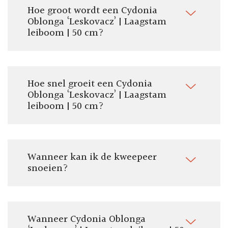
Totale hoogte:
Hoe groot wordt een Cydonia
220 cm
Oblonga ‘Leskovacz’ | Laagstam
Vorm:
leiboom | 50 cm?
Laagstam leifruitboom
Om te eten:
Ja
Om te koken:
Hoe snel groeit een Cydonia
Ja
Oblonga ‘Leskovacz’ | Laagstam
leiboom | 50 cm?
Stamomtrek:
11-14 cm
Pluktijd:
September - Oktober
Wanneer kan ik de kweepeer
snoeien?
Wanneer Cydonia Oblonga