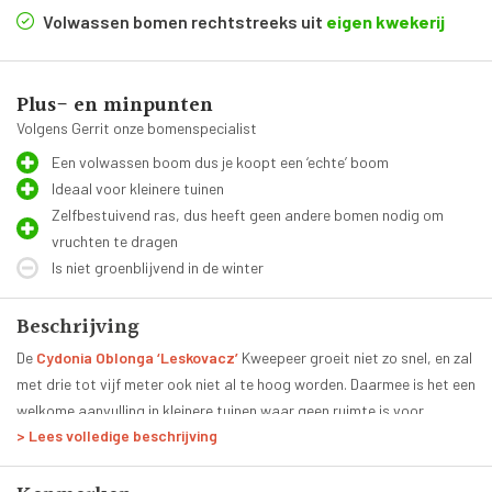
Volwassen bomen rechtstreeks uit
eigen kwekerij
Plus- en minpunten
Volgens Gerrit onze bomenspecialist
Een volwassen boom dus je koopt een ‘echte’ boom
Ideaal voor kleinere tuinen
Zelfbestuivend ras, dus heeft geen andere bomen nodig om
vruchten te dragen
Is niet groenblijvend in de winter
Beschrijving
De
Cydonia Oblonga ‘Leskovacz’
Kweepeer groeit niet zo snel, en zal
met drie tot vijf meter ook niet al te hoog worden. Daarmee is het een
welkome aanvulling in kleinere tuinen waar geen ruimte is voor
> Lees volledige beschrijving
torenhoge bomen. Het bladerdak is dicht met een brede, ronde
Je zult niet snel over de vruchten van deze Cydonia Oblonga
kroon. De bladeren zijn ovaal van vorm en hebben een olijfgroene
‘Leskovacz’ | Laagstam leiboom | 50 cm heen kijken. Die kunnen
kleur. In de herfst zal de kleur veranderen naar een opvallend gele tint.