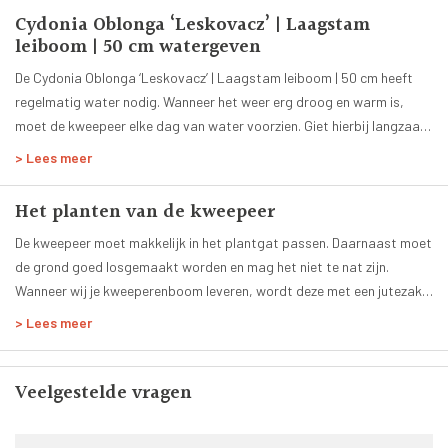
Bladkleur:
Cydonia Oblonga ‘Leskovacz’ | Laagstam
Groen
leiboom | 50 cm watergeven
Groenblijvend:
Nee
De Cydonia Oblonga ‘Leskovacz’ | Laagstam leiboom | 50 cm heeft
regelmatig water nodig. Wanneer het weer erg droog en warm is,
Planttijd:
moet de kweepeer elke dag van water voorzien. Giet hierbij langzaam
Het hele jaar
een emmer water rondom de stam.
Hoogte volgroeide boom:
> Lees meer
6 tot 8 meter
Leeftijd:
Het planten van de kweepeer
6 jaar
De kweepeer moet makkelijk in het plantgat passen. Daarnaast moet
Smaak:
de grond goed losgemaakt worden en mag het niet te nat zijn.
Zoet
Wanneer wij je kweeperenboom leveren, wordt deze met een jutezak
Zelfbestuivend:
of korf om de wortels geleverd. Laat deze zak of korf om de wortels
> Lees meer
Ja
zitten, om deze niet te beschadigen.
Geleverde stamhoogte:
50 cm
Veelgestelde vragen
Door ons geleverde potmaat:
Pot/kluit ø 40 tot 70 cm