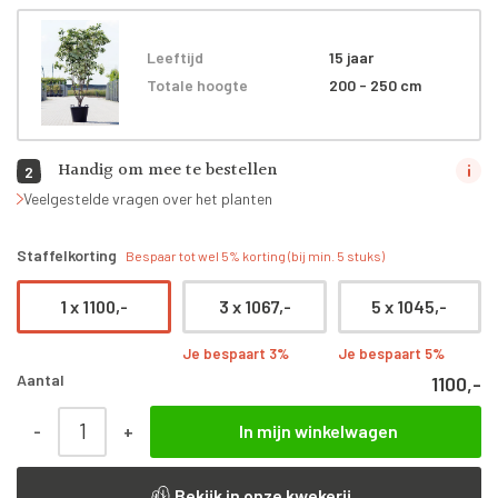
Leeftijd
15 jaar
Totale hoogte
200 - 250 cm
Handig om mee te bestellen
2
Veelgestelde vragen over het planten
Staffelkorting
Bespaar tot wel 5% korting (bij min. 5 stuks)
1 x
1100,-
3 x
1067,-
5 x
1045,-
Je bespaart 3%
Je bespaart 5%
Aantal
1100,-
Cornus kousa 'Venus' | Meerstammig | 350 - 400 cm aantal
-
+
In mijn winkelwagen
Bekijk in onze kwekerij