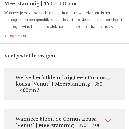
vochtige omstandigheid het meest geschikt voor deze soort struik.
Groen
Meerstammig | 350 - 400 cm
Groenblijvend:
Wanneer je de Japanse Kornoelje in de tuin wilt planten, is het
Nee
belangrijk om een geschikte standplaats te kiezen. Deze boom heeft
Hoogte volgroeide boom:
een tegen wind beschutte plek nodig in de zon tot halfschaduw.
8 tot 10 meter
> Lees meer
Planttijd:
Het hele jaar
Hoogte begin takken:
Veelgestelde vragen
50 - 100 cm
Welke herfstkleur krijgt een Cornus
kousa 'Venus' | Meerstammig | 350
- 400cm?
Wanneer bloeit de Cornus kousa
'Venus' | Meerstammig | 350 - 400