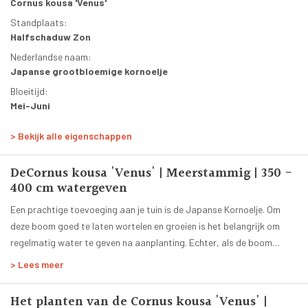
Cornus kousa 'Venus'
compost, aan de grond bij het planten kan de bodemstructuur
Standplaats:
verbeteren. De Cornus kousa 'Venus' | Meerstammig | 350 - 400 cm
Halfschaduw Zon
staat het liefst in de volle zon of halfschaduw.
Nederlandse naam:
Japanse grootbloemige kornoelje
Bloeitijd:
Mei-Juni
Vorm:
> Bekijk alle eigenschappen
Meerstammig
Totale hoogte:
DeCornus kousa 'Venus' | Meerstammig | 350 -
300 - 350 cm
400 cm watergeven
Leeftijd:
12 jaar
Een prachtige toevoeging aan je tuin is de Japanse Kornoelje. Om
deze boom goed te laten wortelen en groeien is het belangrijk om
Bloesemkleur:
regelmatig water te geven na aanplanting. Echter, als de boom
Wit
volwassen is, is het alleen nodig om water te geven wanneer het
Herfstkleur:
> Lees meer
langdurig warm en droog is. Voor een optimale groei, is een bodem
Purper Rood
met een goede waterdoorlatendheid en een vochthoudende tot
Bladkleur:
Het planten van de Cornus kousa 'Venus' |