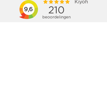
Nieuwsbrief ontvangen?
Inschrijven
Volg ons
Vragen?
Bel
085 - 01 614 49