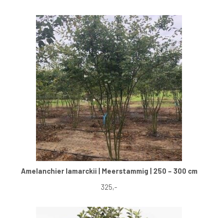
Amelanchier lamarckii | Meerstammig | 250 – 300 cm
325,-