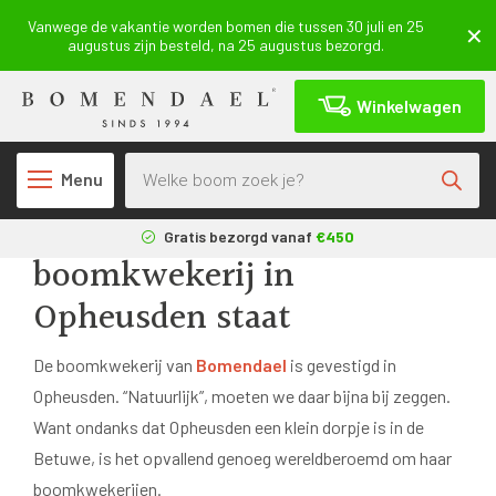
Vanwege de vakantie worden bomen die tussen 30 juli en 25
augustus zijn besteld, na 25 augustus bezorgd.
Winkelwagen
Producten zoeken
Terug
Menu
Waarom onze
Gratis bezorgd vanaf
€450
boomkwekerij in
3 maanden
aangroeigarantie*
Opheusden staat
Geleverd uit eigen
kwekerij
De boomkwekerij van
Bomendael
is gevestigd in
Opheusden. “Natuurlijk”, moeten we daar bijna bij zeggen.
Want ondanks dat Opheusden een klein dorpje is in de
Betuwe, is het opvallend genoeg wereldberoemd om haar
boomkwekerijen.