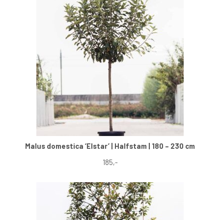
Malus domestica ‘Elstar’ | Halfstam | 180 – 230 cm
185,-