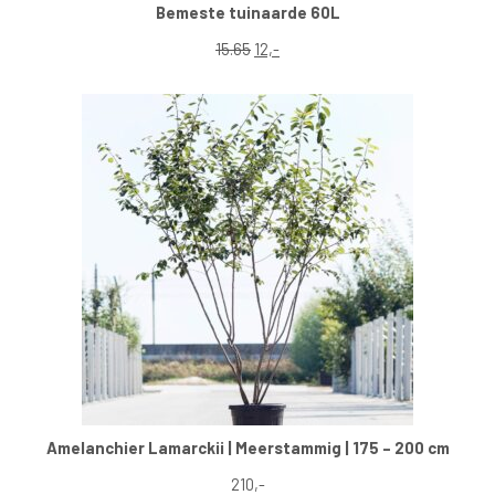
Bemeste tuinaarde 60L
Oorspronkelijke prijs was: 15.65.
Huidige prijs is: 12,-.
15.65
12,-
Amelanchier Lamarckii | Meerstammig | 175 – 200 cm
210,-