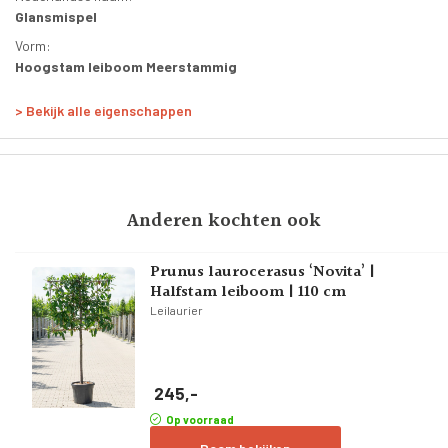
Glansmispel
Vorm:
Hoogstam leiboom Meerstammig
Leeftijd:
> Bekijk alle eigenschappen
5 jaar
Stamomtrek:
8-10 cm
Bloeitijd:
Anderen kochten ook
Mei-Juni
Bloesemkleur:
Wit
Prunus laurocerasus ‘Novita’ |
Halfstam leiboom | 110 cm
Breedte vorm:
Leilaurier
120 cm
Hoogte begin takken:
180 - 200 cm
245,-
Totale hoogte:
310 - 330 cm
Op voorraad
Planttijd: