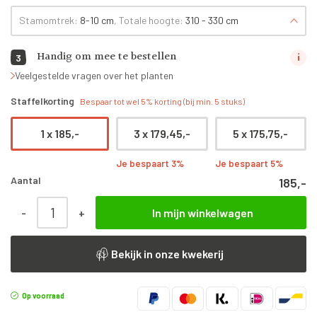
Stamomtrek:
8-10 cm
, Totale hoogte:
310 - 330 cm
Handig om mee te bestellen
3
Veelgestelde vragen over het planten
Staffelkorting
Bespaar tot wel 5% korting (bij min. 5 stuks)
1 x
185,-
3 x
179,45,-
5 x
175,75,-
Je bespaart 3%
Je bespaart 5%
Aantal
185,-
Photinia fraseri 'Red Robin' | Hoogstam leiboom aantal
-
+
In mijn winkelwagen
Bekijk in onze kwekerij
Op voorraad