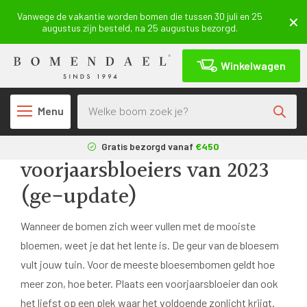
Vanwege de vakantie worden bomen die tussen 30 juli en 25
augustus zijn besteld, na 25 augustus bezorgd.
Winkelwagen
Producten zoeken
Terug
Menu
De mooiste
Gratis bezorgd vanaf
€450
voorjaarsbloeiers van 2023
3 maanden
aangroeigarantie*
(ge-update)
Geleverd uit eigen
kwekerij
Wanneer de bomen zich weer vullen met de mooiste
bloemen, weet je dat het lente is. De geur van de bloesem
vult jouw tuin. Voor de meeste bloesembomen geldt hoe
meer zon, hoe beter. Plaats een voorjaarsbloeier dan ook
het liefst op een plek waar het voldoende zonlicht krijgt.