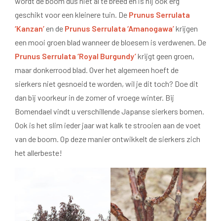
wordt de boom dus niet al te breed en is hij ook erg
geschikt voor een kleinere tuin. De
Prunus Serrulata
‘Kanzan’
en de
Prunus Serrulata ‘Amanogawa’
krijgen
een mooi groen blad wanneer de bloesem is verdwenen. De
Prunus Serrulata ‘Royal Burgundy’
krijgt geen groen,
maar donkerrood blad. Over het algemeen hoeft de
sierkers niet gesnoeid te worden, wil je dit toch? Doe dit
dan bij voorkeur in de zomer of vroege winter. Bij
Bomendael vindt u verschillende Japanse sierkers bomen.
Ook is het slim ieder jaar wat kalk te strooien aan de voet
van de boom. Op deze manier ontwikkelt de sierkers zich
het allerbeste!