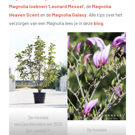
Magnolia loebneri ‘Leonard Messel’
, de
Magnolia
Heaven Scent
en de
Magnolia Galaxy
. Alle tips over het
verzorgen van een Magnolia lees je in deze
blog
.
De mooiste
voorjaarsbloeiers van 2023
De mooiste
(ge-update) 14