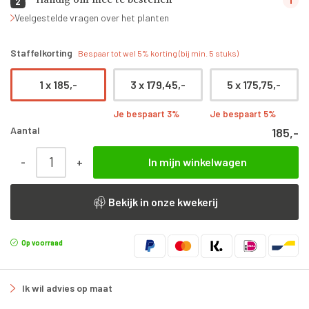
Handig om mee te bestellen
2
Veelgestelde vragen over het planten
Staffelkorting
Bespaar tot wel 5% korting (bij min. 5 stuks)
1 x
185,-
3 x
179,45,-
5 x
175,75,-
Je bespaart 3%
Je bespaart 5%
Aantal
185,-
Prunus Lusitanica 'Angustifolia' | hoogstam | 180 cm aantal
-
+
In mijn winkelwagen
Bekijk in onze kwekerij
Op voorraad
Ik wil advies op maat