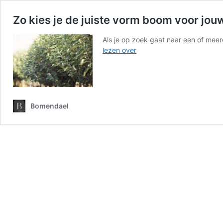
Zo kies je de juiste vorm boom voor jouw
Als je op zoek gaat naar een of meer
Zo
lezen over
kies
je
de
juiste
vorm
Bomendael
boom
voor
jouw
tuin