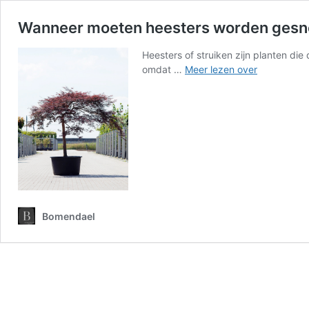
Wanneer moeten heesters worden gesn
Heesters of struiken zijn planten di
Wanneer
omdat …
Meer lezen over
moeten
heesters
worden
gesnoeid?
Bomendael