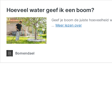
Hoeveel water geef ik een boom?
Geef je boom de juiste hoeveelheid w
Hoeveel
…
Meer lezen over
water
geef
ik
een
boom?
Bomendael